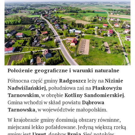
Położenie geograficzne i warunki naturalne
Północna część gminy
Radgoszcz
leży na
Nizinie
Nadwiślańskiej
, południowa zaś na
Płaskowyżu
Tarnowskim
, w obrębie
Kotliny Sandomierskiej
.
Gmina wchodzi w skład powiatu
Dąbrowa
Tarnowska
, w województwie małopolskim.
W krajobrazie gminy dominują obszary równinne,
miejscami lekko pofałdowane. Jedyną większą rzeką
gminy jest
Upust
, dopływ
Brnia
. Sieć potoków