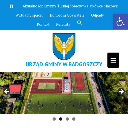
Aktualności:
Bieg nad zalewem
Otwórz pasek narzędzi
Wirtualny spacer
Honorowi Obywatele
Odpady
Search
Kontakt
Referaty
for:
Search Button
URZĄD GMINY W RADGOSZCZY