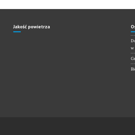
Jakość powietrza
O
Do
w 
Gm
Bi