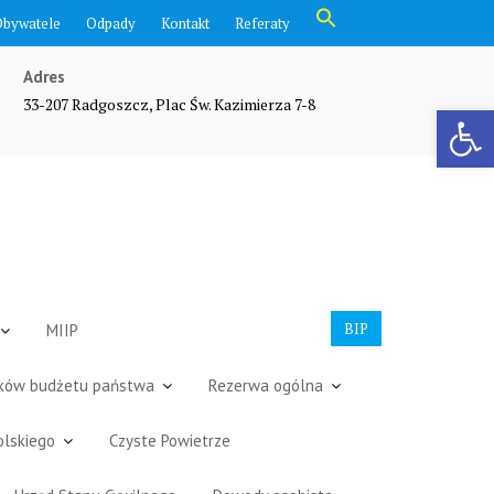
Search
Obywatele
Odpady
Kontakt
Referaty
for:
Search Button
Adres
33-207 Radgoszcz, Plac Św. Kazimierza 7-8
Otwórz pasek narzędzi
BIP
MIIP
dków budżetu państwa
Rezerwa ogólna
olskiego
Czyste Powietrze