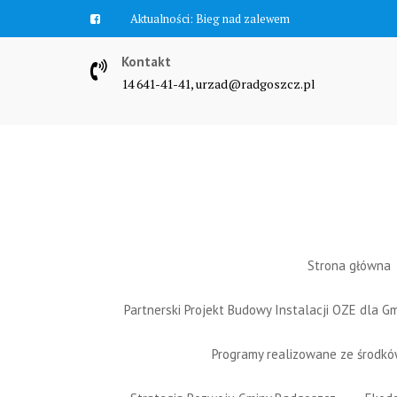
Skip
Aktualności:
Bieg nad zalewem
to
content
Kontakt
14 641-41-41, urzad@radgoszcz.pl
Strona główna
Partnerski Projekt Budowy Instalacji OZE dla 
Programy realizowane ze środk