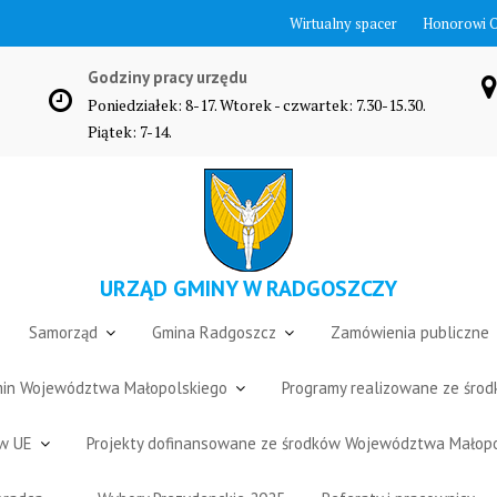
Wirtualny spacer
Honorowi 
Godziny pracy urzędu
Poniedziałek: 8-17. Wtorek - czwartek: 7.30-15.30.
Piątek: 7-14.
URZĄD GMINY W RADGOSZCZY
Samorząd
Gmina Radgoszcz
Zamówienia publiczne
Gmin Województwa Małopolskiego
Programy realizowane ze śro
ów UE
Projekty dofinansowane ze środków Województwa Małop