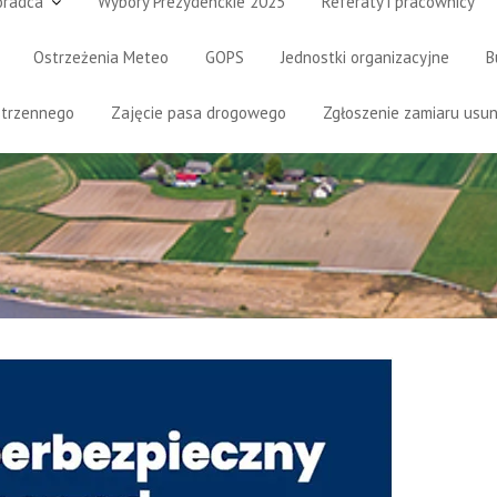
oradca
Wybory Prezydenckie 2025
Referaty i pracownicy
Ostrzeżenia Meteo
GOPS
Jednostki organizacyjne
B
strzennego
Zajęcie pasa drogowego
Zgłoszenie zamiaru usun