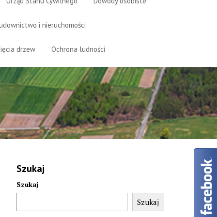
Urząd Stanu Cywilnego
Dowody osobiste
udownictwo i nieruchomości
ięcia drzew
Ochrona ludności
Szukaj
Szukaj
Szukaj