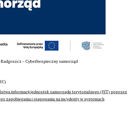
e Radgoszcz – Cyberbezpieczny samorząd
RC)
stwa informacji jednostek samorządu terytorialnego (JST) poprzez
go zapobiegania i reagowania na incydenty w systemach