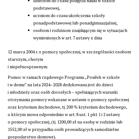
dzieciom do czasu podjęcia nauki w szkole
podstawowej,
uczniom do czasu ukończenia szkoły
ponadpodstawowej lub ponadgimnazjalnej,
osobom i rodzinom znajdującym się w sytuacjach
wymienionych w art. 7 ustawy z dnia
12 marca 2004 r. o pomocy społecznej, w szczególności osobom
starszym, chorym
i niepełnosprawnym.
Pomoc w ramach rządowego Programu „Posiłek w szkole
i w domu” na lata 2024–2028 dedykowana jest do dzieci
i młodzieży oraz osób dorosłych – spełniających warunki
otrzymania pomocy wskazane w ustawie o pomocy społecznej
oraz kryterium dochodowe, tj. 200 % kryterium dochodowego,
o którym mowa odpowiednio w art. 8 ust. 1 pkt 1 i 2 ustawy
o pomocy społecznej, (tj. 1200,00 zł na osobę w rodzinie lub
1552,00 zł w przypadku osób prowadzących samodzielne
gospodarstwo domowe).