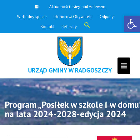
Skip
Aktualności:
Bieg nad zalewem
to
Otwórz pasek narzędzi
Wirtualny spacer
Honorowi Obywatele
Odpady
content
Search
Kontakt
Referaty
for:
Search Button
URZĄD GMINY W RADGOSZCZY
Program „Posiłek w szkole i w domu
na lata 2024-2028-edycja 2024