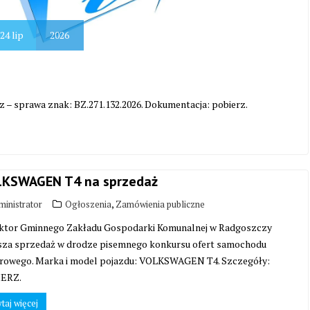
24
lip
2026
 – sprawa znak: BZ.271.132.2026. Dokumentacja: pobierz.
KSWAGEN T4 na sprzedaż
,
inistrator
Ogłoszenia
Zamówienia publiczne
ktor Gminnego Zakładu Gospodarki Komunalnej w Radgoszczy
sza sprzedaż w drodze pisemnego konkursu ofert samochodu
arowego. Marka i model pojazdu: VOLKSWAGEN T4. Szczegóły:
ERZ.
taj więcej