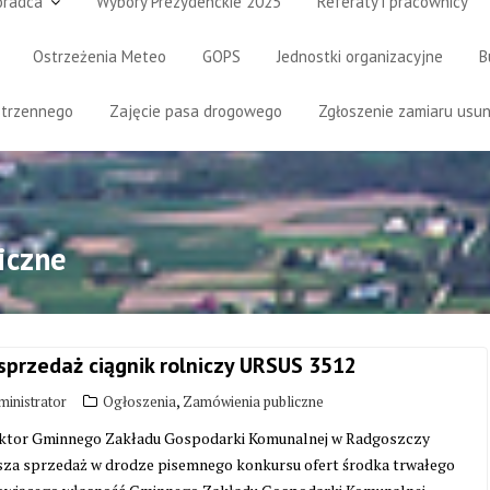
oradca
Wybory Prezydenckie 2025
Referaty i pracownicy
Ostrzeżenia Meteo
GOPS
Jednostki organizacyjne
B
strzennego
Zajęcie pasa drogowego
Zgłoszenie zamiaru usun
iczne
sprzedaż ciągnik rolniczy URSUS 3512
,
inistrator
Ogłoszenia
Zamówienia publiczne
ktor Gminnego Zakładu Gospodarki Komunalnej w Radgoszczy
sza sprzedaż w drodze pisemnego konkursu ofert środka trwałego