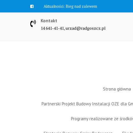
Skip
Aktualności:
Zawyją syreny
to
content
Kontakt
14 641-41-41, urzad@radgoszcz.pl
Strona główna
Partnerski Projekt Budowy Instalacji OZE dla 
Programy realizowane ze środk