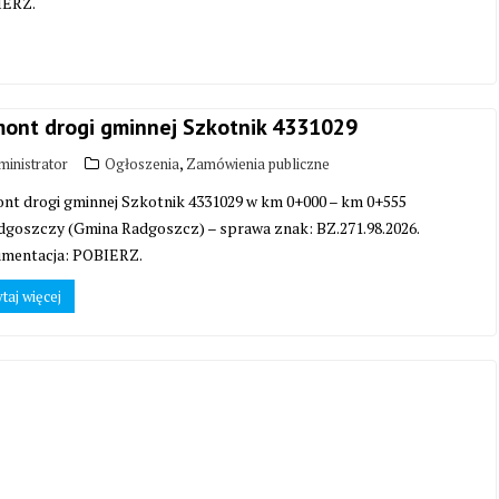
IERZ.
ont drogi gminnej Szkotnik 4331029
,
inistrator
Ogłoszenia
Zamówienia publiczne
nt drogi gminnej Szkotnik 4331029 w km 0+000 – km 0+555
dgoszczy (Gmina Radgoszcz) – sprawa znak: BZ.271.98.2026.
mentacja: POBIERZ.
taj więcej