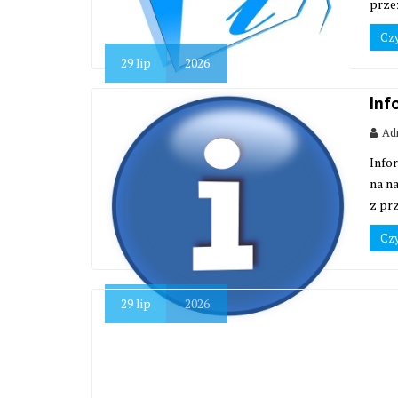
prze
Czy
29
lip
2026
Inf
Adm
Info
na n
z pr
Czy
29
lip
2026