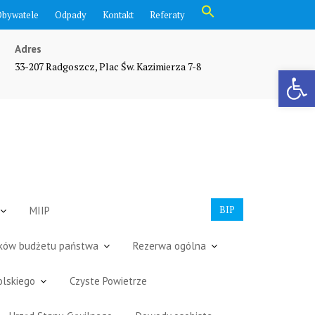
Search
Obywatele
Odpady
Kontakt
Referaty
for:
Search Button
Adres
33-207 Radgoszcz, Plac Św. Kazimierza 7-8
Otwórz pasek narzędzi
BIP
MIIP
dków budżetu państwa
Rezerwa ogólna
olskiego
Czyste Powietrze