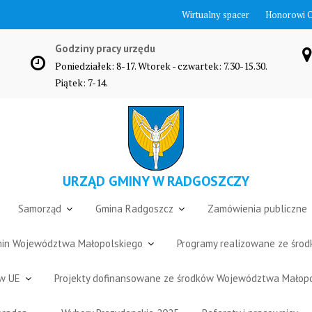
Wirtualny spacer
Honorowi 
Godziny pracy urzędu
Poniedziałek: 8-17. Wtorek - czwartek: 7.30-15.30.
Piątek: 7-14.
URZĄD GMINY W RADGOSZCZY
Samorząd
Gmina Radgoszcz
Zamówienia publiczne
Gmin Województwa Małopolskiego
Programy realizowane ze śro
ów UE
Projekty dofinansowane ze środków Województwa Małop