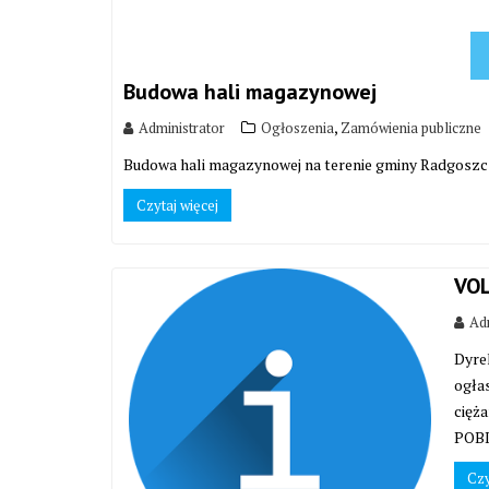
Budowa hali magazynowej
,
Administrator
Ogłoszenia
Zamówienia publiczne
Budowa hali magazynowej na terenie gminy Radgoszcz
Czytaj więcej
VOL
Adm
Dyre
ogła
cięż
POBI
Czy