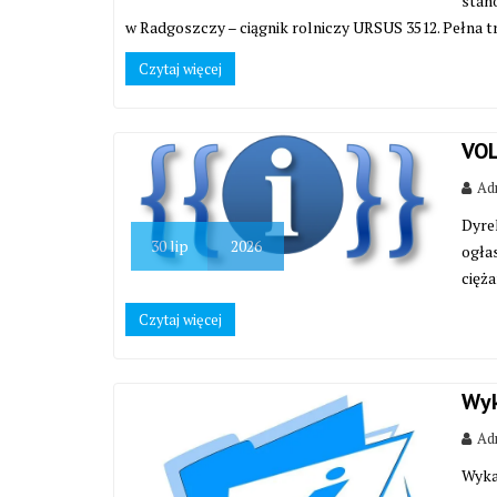
stan
w Radgoszczy – ciągnik rolniczy URSUS 3512. Pełna tr
Czytaj więcej
VOL
Adm
Dyre
30
lip
2026
ogła
cięż
Czytaj więcej
Wyk
Adm
Wyka