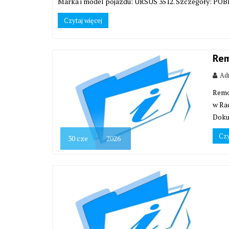
Marka i model pojazdu: URSUS 3512. Szczegóły: POB
Czytaj więcej
Rem
Adm
Remo
w Ra
Doku
Czy
30
cze
2026