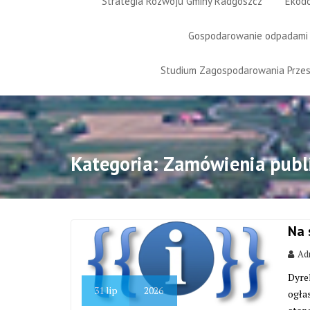
Strategia Rozwoju Gminy Radgoszcz
Ekod
Gospodarowanie odpadami
Studium Zagospodarowania Prze
Kategoria:
Zamówienia publ
Na 
Adm
Dyre
31
lip
2026
ogła