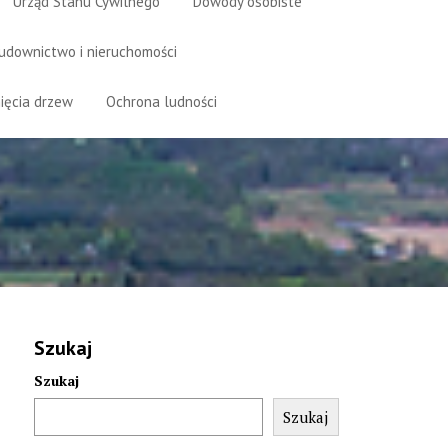
Urząd Stanu Cywilnego
Dowody osobiste
udownictwo i nieruchomości
ięcia drzew
Ochrona ludności
Szukaj
Szukaj
Szukaj