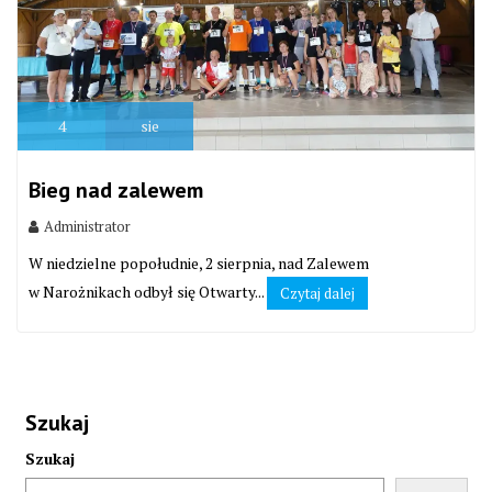
4
sie
Bieg nad zalewem
Administrator
W niedzielne popołudnie, 2 sierpnia, nad Zalewem
w Narożnikach odbył się Otwarty...
Czytaj dalej
Szukaj
Szukaj