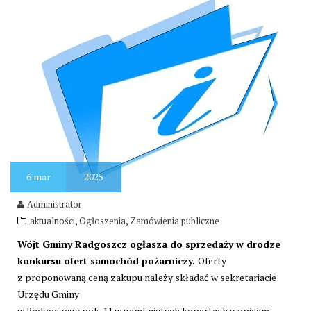
6
mar
2025
Administrator
,
,
aktualności
Ogłoszenia
Zamówienia publiczne
Wójt Gminy Radgoszcz ogłasza do sprzedaży w drodze
konkursu ofert samochód pożarniczy.
Oferty
z proponowaną ceną zakupu należy składać w sekretariacie
Urzędu Gminy
w Radgoszczy pok. 11 w zamkniętych kopertach z opisem