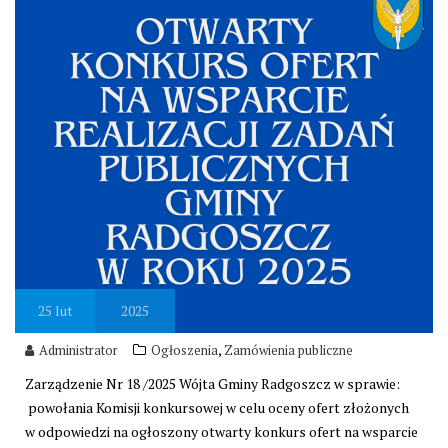
25
lut
2025
,
Administrator
Ogłoszenia
Zamówienia publiczne
Zarządzenie Nr 18 /2025 Wójta Gminy Radgoszcz w sprawie:
powołania Komisji konkursowej w celu oceny ofert złożonych
w odpowiedzi na ogłoszony otwarty konkurs ofert na wsparcie