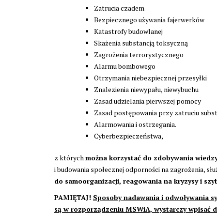
Zatrucia czadem
Bezpiecznego używania fajerwerków
Katastrofy budowlanej
Skażenia substancją toksyczną
Zagrożenia terrorystycznego
Alarmu bombowego
Otrzymania niebezpiecznej przesyłki
Znalezienia niewypału, niewybuchu
Zasad udzielania pierwszej pomocy
Zasad postępowania przy zatruciu sub
Alarmowania i ostrzegania.
Cyberbezpieczeństwa,
z których
można korzystać do zdobywania wiedz
i budowania społecznej odporności na zagrożenia, słu
do samoorganizacji, reagowania na kryzysy i szy
PAMIĘTAJ!
Sposoby nadawania i odwoływania s
są w rozporządzeniu MSWiA, wystarczy wpisać 