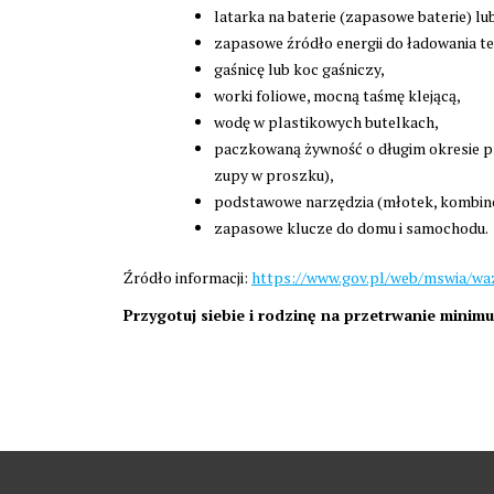
latarka na baterie (zapasowe baterie) lu
zapasowe źródło energii do ładowania t
gaśnicę lub koc gaśniczy,
worki foliowe, mocną taśmę klejącą,
wodę w plastikowych butelkach,
paczkowaną żywność o długim okresie pr
zupy w proszku),
podstawowe narzędzia (młotek, kombinerk
zapasowe klucze do domu i samochodu.
Źródło informacji:
https://www.gov.pl/web/mswia/wa
Przygotuj siebie i rodzinę na przetrwanie minim