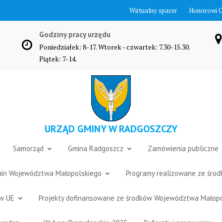
Wirtualny spacer
Honorowi 
Godziny pracy urzędu
Poniedziałek: 8-17. Wtorek - czwartek: 7.30-15.30.
Piątek: 7-14.
URZĄD GMINY W RADGOSZCZY
Samorząd
Gmina Radgoszcz
Zamówienia publiczne
Gmin Województwa Małopolskiego
Programy realizowane ze śro
ów UE
Projekty dofinansowane ze środków Województwa Małop