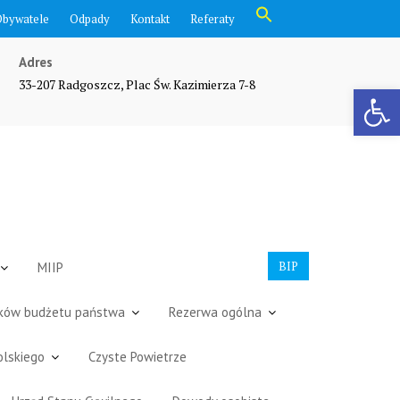
Search
Obywatele
Odpady
Kontakt
Referaty
for:
Search Button
Adres
33-207 Radgoszcz, Plac Św. Kazimierza 7-8
Otwórz pasek narzędzi
BIP
MIIP
dków budżetu państwa
Rezerwa ogólna
olskiego
Czyste Powietrze