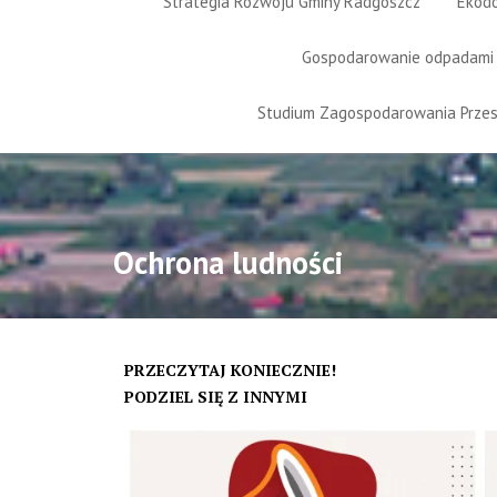
Strategia Rozwoju Gminy Radgoszcz
Ekod
Gospodarowanie odpadami
Studium Zagospodarowania Prze
Ochrona ludności
PRZECZYTAJ KONIECZNIE!
PODZIEL SIĘ Z INNYMI