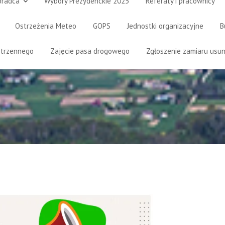
oradca
Wybory Prezydenckie 2025
Referaty i pracownicy
Ostrzeżenia Meteo
GOPS
Jednostki organizacyjne
B
strzennego
Zajęcie pasa drogowego
Zgłoszenie zamiaru usun