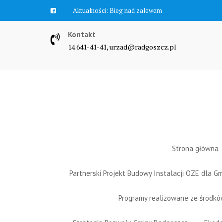
Skip
Aktualności:
Zawyją syreny
to
content
Kontakt
14 641-41-41, urzad@radgoszcz.pl
Strona główna
Partnerski Projekt Budowy Instalacji OZE dla 
Programy realizowane ze środk