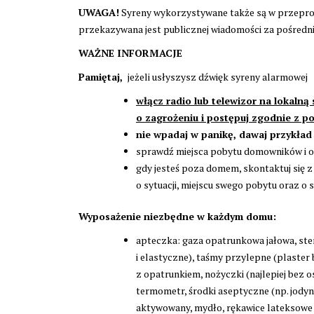
UWAGA!
Syreny wykorzystywane także są w przeprow
przekazywana jest publicznej wiadomości za pośred
WAŻNE INFORMACJE
Pamiętaj
,
jeżeli usłyszysz dźwięk syreny alarmowej
włącz radio lub telewizor na lokalną
o zagrożeniu i postępuj zgodnie z p
nie wpadaj w panikę, dawaj przykła
sprawdź miejsca pobytu domowników i os
gdy jesteś poza domem, skontaktuj się z 
o sytuacji, miejscu swego pobytu oraz o
Wyposażenie niezbędne w każdym domu:
apteczka: gaza opatrunkowa jałowa, ste
i elastyczne), taśmy przylepne (plaster
z opatrunkiem, nożyczki (najlepiej bez o
termometr, środki aseptyczne (np. jodyn
aktywowany, mydło, rękawice lateksowe