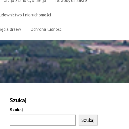
Urząd Stanu Cywilnego
Dowody osobiste
udownictwo i nieruchomości
ięcia drzew
Ochrona ludności
Szukaj
Szukaj
Szukaj