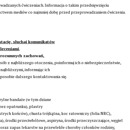
adzanych ćwiczeniach. Informacja o takim przedsięwzięciu
nictwem mediów co najmniej dobę przed przeprowadzaniem ćwiczenia.
 stację, słuchaj komunikatów
oleceniami
,
d rozumnych zachowań,
ób z najbliższego otoczenia, poinformuj ich o niebezpieczeństwie,
najbliższymi, informując ich
 sposobie dalszego kontaktowania się.
rylne bandaże (w tym dziane
 bez opatrunku), plastry
strych końców), chusta trójkątna, koc ratowniczy (folia NRC),
a), środki przeciwbólowe, aspiryna, środki przeczyszczające, węgiel
 oraz zapas lekarstw na przewlekłe choroby członków rodziny,