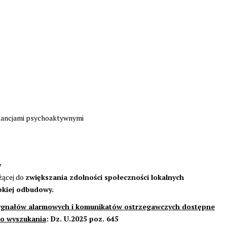
stancjami psychoaktywnymi
y
żącej do
zwiększania zdolności społeczności lokalnych
bkiej odbudowy.
ygnałów alarmowych i komunikatów ostrzegawczych dostępne
do wyszukania
:
Dz. U.2025 poz. 645