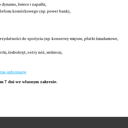
b dynamo, świece i zapałki,
elefonu komórkowego (np. power bank),
zydatności do spożycia (np. konserwy mięsne, płatki śniadaniowe,
i, śrubokręt, ostry nóż, siekiera),
zne-informacje
um 7 dni we własnym zakresie.