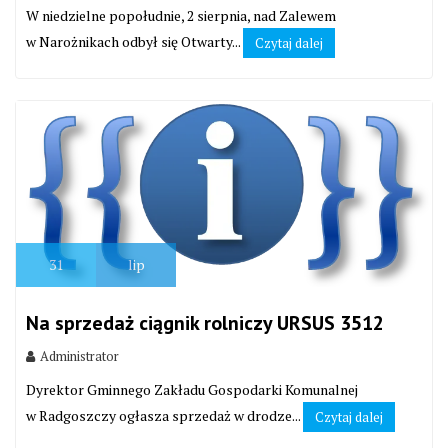
W niedzielne popołudnie, 2 sierpnia, nad Zalewem
w Narożnikach odbył się Otwarty...
Czytaj dalej
31
lip
Na sprzedaż ciągnik rolniczy URSUS 3512
Administrator
Dyrektor Gminnego Zakładu Gospodarki Komunalnej
w Radgoszczy ogłasza sprzedaż w drodze...
Czytaj dalej