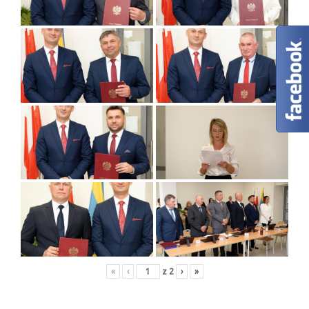
«
‹
z
2
›
»