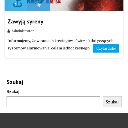
31
lip
Zawyją syreny
Administrator
Informujemy, że w ramach treningów i ćwiczeń dotyczących
systemów alarmowania, celem jednoczesnego...
Czytaj dalej
Szukaj
Szukaj
Szukaj