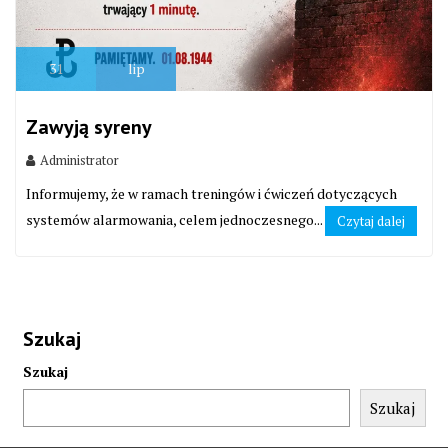
31
lip
Zawyją syreny
Administrator
Informujemy, że w ramach treningów i ćwiczeń dotyczących
systemów alarmowania, celem jednoczesnego...
Czytaj dalej
Szukaj
Szukaj
Szukaj