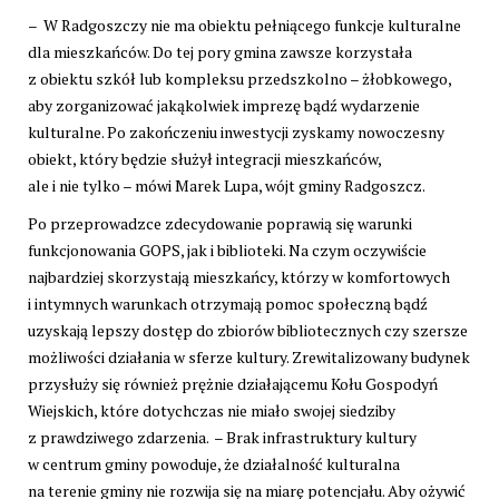
– W Radgoszczy nie ma obiektu pełniącego funkcje kulturalne
dla mieszkańców. Do tej pory gmina zawsze korzystała
z obiektu szkół lub kompleksu przedszkolno – żłobkowego,
aby zorganizować jakąkolwiek imprezę bądź wydarzenie
kulturalne. Po zakończeniu inwestycji zyskamy nowoczesny
obiekt, który będzie służył integracji mieszkańców,
ale i nie tylko – mówi Marek Lupa, wójt gminy Radgoszcz.
Po przeprowadzce zdecydowanie poprawią się warunki
funkcjonowania GOPS, jak i biblioteki. Na czym oczywiście
najbardziej skorzystają mieszkańcy, którzy w komfortowych
i intymnych warunkach otrzymają pomoc społeczną bądź
uzyskają lepszy dostęp do zbiorów bibliotecznych czy szersze
możliwości działania w sferze kultury. Zrewitalizowany budynek
przysłuży się również prężnie działającemu Kołu Gospodyń
Wiejskich, które dotychczas nie miało swojej siedziby
z prawdziwego zdarzenia. – Brak infrastruktury kultury
w centrum gminy powoduje, że działalność kulturalna
na terenie gminy nie rozwija się na miarę potencjału. Aby ożywić