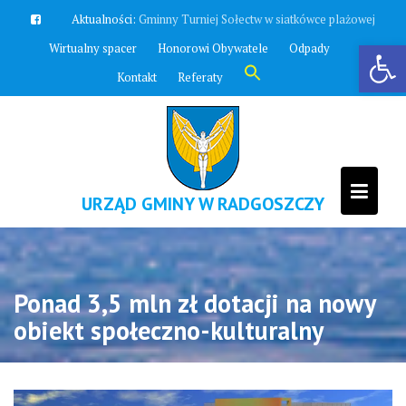
Skip
Aktualności:
Bieg nad zalewem
to
Otwórz pasek narzędzi
Wirtualny spacer
Honorowi Obywatele
Odpady
content
Search
Kontakt
Referaty
for:
Search Button
URZĄD GMINY W RADGOSZCZY
Ponad 3,5 mln zł dotacji na nowy
obiekt społeczno-kulturalny