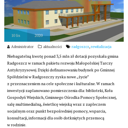
10
lis
2020
,
Administrator
aktualności
radgoszcz
rewitalizacja
Niebagatelną kwotę ponad 3,5 mln zł dotacji pozyskała gmina
Radgoszcz w ramach pakietu rozwoju Małopolskiej Tarczy
Antykryzysowej. Dzięki dofinansowaniu budynek po Gminnej
Spółdzielni w Radgoszczy zyska nowe „życie”
z przeznaczeniem na cele społeczne i kulturalne. W ramach
inwestycji zaplanowano pomieszczenia dla: biblioteki, Koła
Gospodyń Wiejskich, Gminnego Ośrodka Pomocy Społecznej,
salę multimedialną, świetlicę wiejską wraz z zapleczem
socjalnym oraz punkt bezpośredniej pomocy, wsparcia,
konsultacji, informacji dla osób dotkniętych przemocą
w rodzinie.