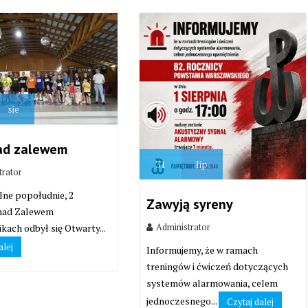
sie
ad zalewem
31
lip
trator
lne popołudnie, 2
Zawyją syreny
 nad Zalewem
Administrator
kach odbył się Otwarty...
alej
Informujemy, że w ramach
treningów i ćwiczeń dotyczących
systemów alarmowania, celem
jednoczesnego...
Czytaj dalej