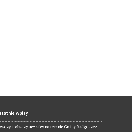
statnie wpisy
wozy i odwozy uczniów na terenie Gminy Radgoszcz