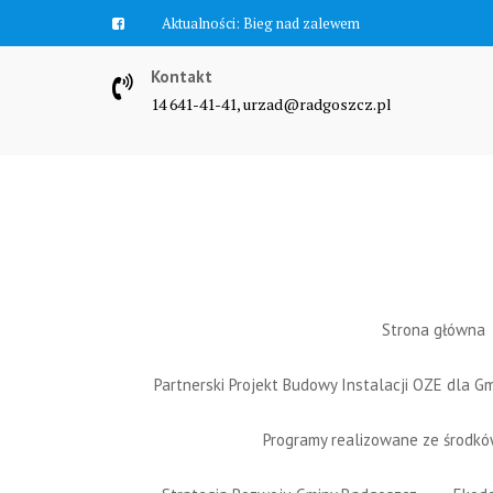
Skip
Aktualności:
Bieg nad zalewem
to
content
Kontakt
14 641-41-41, urzad@radgoszcz.pl
Strona główna
Partnerski Projekt Budowy Instalacji OZE dla 
Programy realizowane ze środk