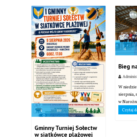
4
Bieg n
Adminis
W niedzie
sierpnia,
w Narożni
Czytaj d
4
sie
Gminny Turniej Sołectw
w siatkówce plażowej