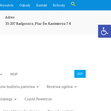
Search
Obywatele
Odpady
Kontakt
Referaty
for:
Search Button
Adres
33-207 Radgoszcz, Plac Św. Kazimierza 7-8
Otwórz pasek narzędzi
BIP
MIIP
dków budżetu państwa
Rezerwa ogólna
olskiego
Czyste Powietrze