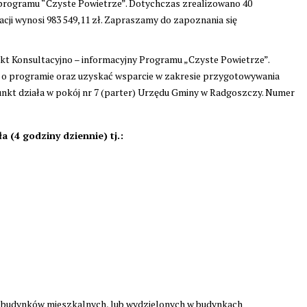
 programu “Czyste Powietrze”. Dotychczas zrealizowano 40
ji wynosi 983 549,11 zł. Zapraszamy do zapoznania się
t Konsultacyjno – informacyjny Programu „Czyste Powietrze”.
e o programie oraz uzyskać wsparcie w zakresie przygotowywania
unkt działa w pokój nr 7 (parter) Urzędu Gminy w Radgoszczy. Numer
 (4 godziny dziennie) tj.:
ych budynków mieszkalnych, lub wydzielonych w budynkach