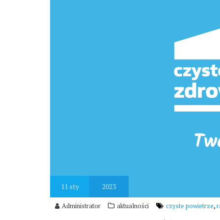
11
sty
2023
,
Administrator
aktualności
czyste powietrze
r