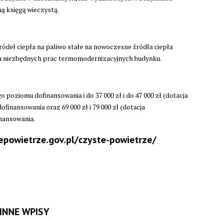
ą księgą wieczystą.
ódeł ciepła na paliwo stałe na nowoczesne źródła ciepła
a niezbędnych prac termomodernizacyjnych budynku.
poziomu dofinansowania i do 37 000 zł i do 47 000 zł (dotacja
nansowania oraz 69 000 zł i 79 000 zł (dotacja
nansowania.
tepowietrze.gov.pl/czyste-powietrze/
INNE WPISY