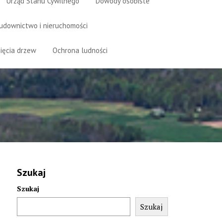
Urząd Stanu Cywilnego
Dowody osobiste
udownictwo i nieruchomości
ięcia drzew
Ochrona ludności
Szukaj
Szukaj
Szukaj