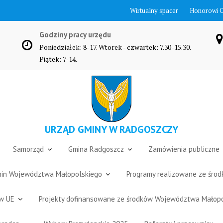
Wirtualny spacer
Honorowi 
Godziny pracy urzędu
Poniedziałek: 8-17. Wtorek - czwartek: 7.30-15.30.
Piątek: 7-14.
URZĄD GMINY W RADGOSZCZY
Samorząd
Gmina Radgoszcz
Zamówienia publiczne
Gmin Województwa Małopolskiego
Programy realizowane ze śro
ów UE
Projekty dofinansowane ze środków Województwa Małop