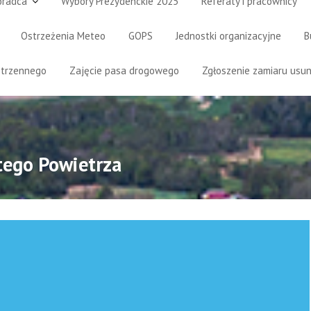
oradca
Wybory Prezydenckie 2025
Referaty i pracownicy
Ostrzeżenia Meteo
GOPS
Jednostki organizacyjne
B
strzennego
Zajęcie pasa drogowego
Zgłoszenie zamiaru usun
stego Powietrza