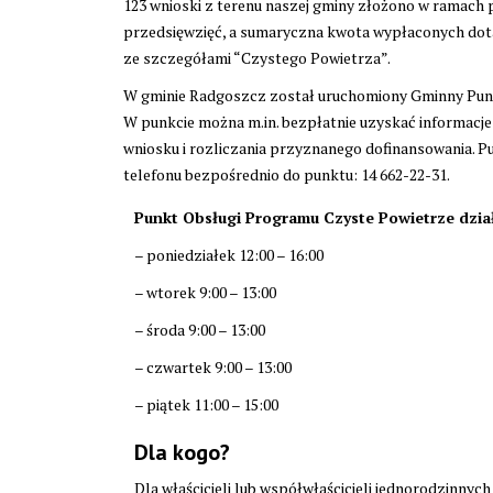
123 wnioski z terenu naszej gminy złożono w ramach
przedsięwzięć, a sumaryczna kwota wypłaconych dotac
ze szczegółami “Czystego Powietrza”.
W gminie Radgoszcz został uruchomiony Gminny Punk
W punkcie można m.in. bezpłatnie uzyskać informacj
wniosku i rozliczania przyznanego dofinansowania. P
telefonu bezpośrednio do punktu: 14 662-22-31.
Punkt Obsługi Programu Czyste Powietrze działa
– poniedziałek 12:00 – 16:00
– wtorek 9:00 – 13:00
– środa 9:00 – 13:00
– czwartek 9:00 – 13:00
– piątek 11:00 – 15:00
Dla kogo?
Dla właścicieli lub współwłaścicieli jednorodzinn