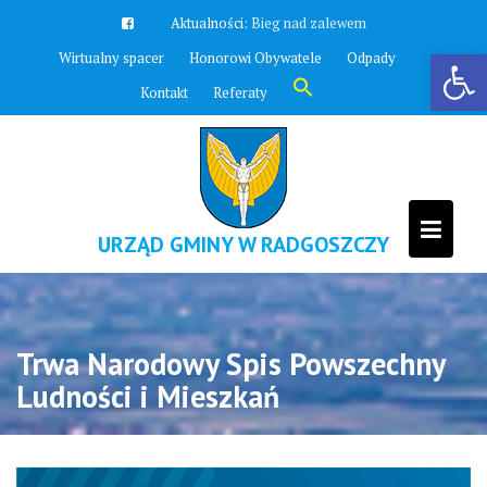
Skip
Aktualności:
Zawyją syreny
to
Otwórz pasek narzędzi
Wirtualny spacer
Honorowi Obywatele
Odpady
content
Search
Kontakt
Referaty
for:
Search Button
URZĄD GMINY W RADGOSZCZY
Trwa Narodowy Spis Powszechny
Ludności i Mieszkań