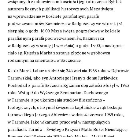
związanych z odnowieniem kościoła i jego otoczenia. Był też
autorem licznych publikacji historycznych.Msza święta
na wprowadzenie w kościele parafialnym parafii
pod wezwaniem św. Kazimierza w Radgoszczy we wtorek (31
sierpnia) o godz. 16.00. Msza święta pogrzebowa w kościele
parafialnym parafii pod wezwaniem św. Kazimierza
w Radgoszczy w środę (1 września) o godz. 13.00, a następnie
ciało śp. Księdza Marka zostanie złożone w grobowcu
rodzinnym na cmentarzu w Szczucinie.
Ks. dr Marek Łabuz urodził się 24 kwietnia 1963 roku w Dąbrowie
Tarnowskiej, jako syn Antoniego i Ireny z domu Jurkiewicz.
Pochodził z parafii Szczucin. Egzamin dojrzałości złożył w 1983
roku. Wstąpił do Wyższego Seminarium Duchownego
w Tarnowie, a po ukończeniu studiów filozoficzno –
teologicznych, otrzymał święcenia kapłańskie z rąk biskupa
tarnowskiego Jerzego Ablewicza w dniu 4 czerwca 1989 roku,
w Tarnowie. Jako wikariusz pracował w następujących
parafiach: Tarnów – Świętego Krzyża i Matki Bożej Nieustającej
Pomocy (od 23 sierpnia 1989 roku), Mielec – Matki Bożej