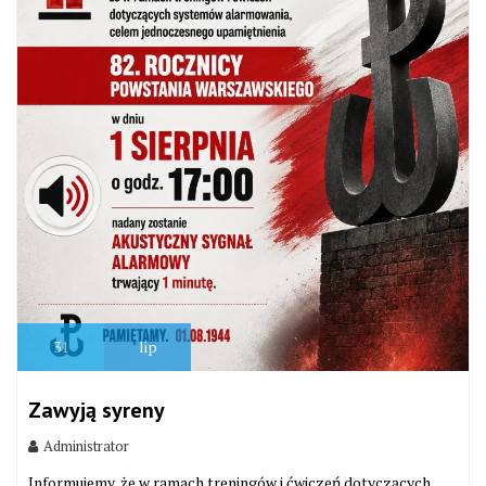
31
lip
Zawyją syreny
Administrator
Informujemy, że w ramach treningów i ćwiczeń dotyczących