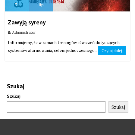
31
lip
Zawyją syreny
Administrator
Informujemy, że w ramach treningów i ćwiczeń dotyczących
systemów alarmowania, celem jednoczesnego...
Czytaj dalej
Szukaj
Szukaj
Szukaj