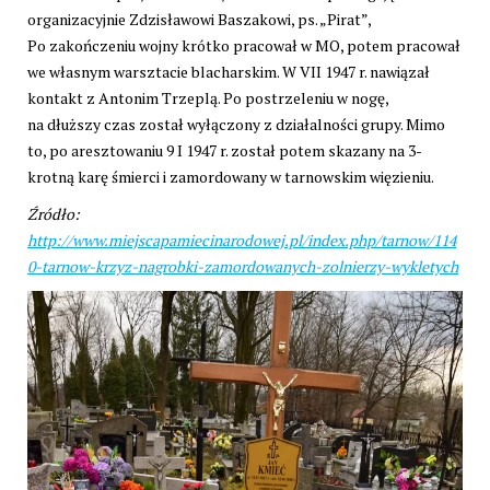
organizacyjnie Zdzisławowi Baszakowi, ps. „Pirat”,
Po zakończeniu wojny krótko pracował w MO, potem pracował
we własnym warsztacie blacharskim. W VII 1947 r. nawiązał
kontakt z Antonim Trzeplą. Po postrzeleniu w nogę,
na dłuższy czas został wyłączony z działalności grupy. Mimo
to, po aresztowaniu 9 I 1947 r. został potem skazany na 3-
krotną karę śmierci i zamordowany w tarnowskim więzieniu.
Źródło:
http://www.miejscapamiecinarodowej.pl/index.php/tarnow/114
0-tarnow-krzyz-nagrobki-zamordowanych-zolnierzy-wykletych