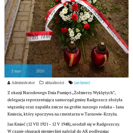
2
mar
2020
Administrator
aktualności
jan kmieć
Z okazji Narodowego Dnia Pamięci „Żołnierzy Wyklętych”,
delegacja reprezentująca samorząd gminy Radgoszcz złożyła
wiązankę oraz zapaliła znicze na grobie naszego rodaka – Jana
Kmiecia, który spoczywa na cmentarzu w Tarnowie-Krzyżu.
Jan Kmieć (12 VII 1921 – 12 V 1948), urodził się w Radgoszczy.
W czasie okupacji niemieckiej należał do AK podlegając