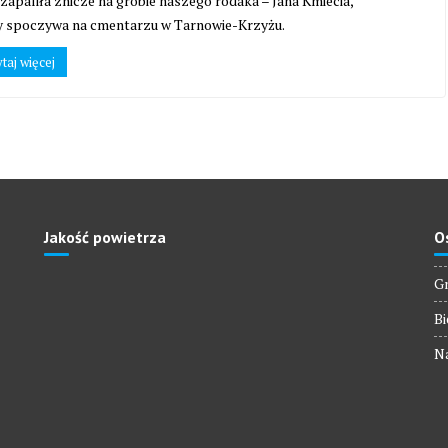
zapaliła znicze na grobie naszego rodaka – Jana Kmiecia,
y spoczywa na cmentarzu w Tarnowie-Krzyżu.
taj więcej
Jakość powietrza
O
Gm
Bi
Na