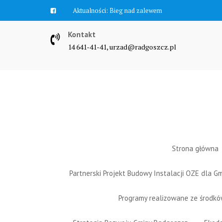
Skip
Aktualności:
Bieg nad zalewem
to
content
Kontakt
14 641-41-41, urzad@radgoszcz.pl
Strona główna
Partnerski Projekt Budowy Instalacji OZE dla 
Programy realizowane ze środk