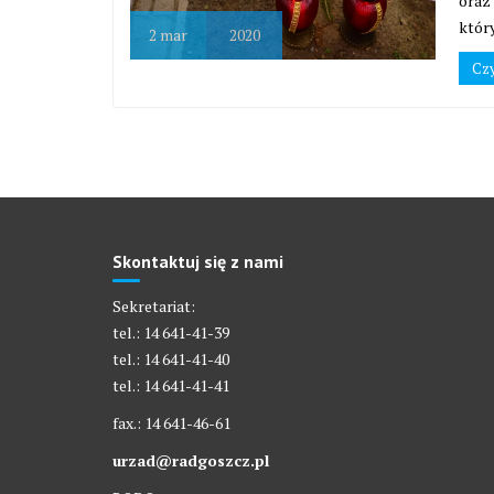
oraz 
któr
2
mar
2020
Czy
Skontaktuj się z nami
Sekretariat:
tel.: 14 641-41-39
tel.: 14 641-41-40
tel.: 14 641-41-41
fax.: 14 641-46-61
urzad@radgoszcz.pl