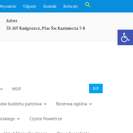
Search
Obywatele
Odpady
Kontakt
Referaty
for:
Search Button
Adres
33-207 Radgoszcz, Plac Św. Kazimierza 7-8
Otwórz pasek narzędzi
BIP
MIIP
dków budżetu państwa
Rezerwa ogólna
olskiego
Czyste Powietrze