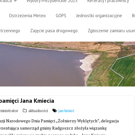
oradca
Wybory Prezydenckie 2025
Referaty i pracownicy
Ostrzeżenia Meteo
GOPS
Jednostki organizacyjne
B
strzennego
Zajęcie pasa drogowego
Zgłoszenie zamiaru usun
pamięci Jana Kmiecia
inistrator
aktualności
jan kmieć
azji Narodowego Dnia Pamięci „Żołnierzy Wyklętych”, delegacja
ezentująca samorząd gminy Radgoszcz złożyła wiązankę