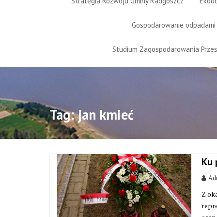
Strategia Rozwoju Gminy Radgoszcz
Ekod
Gospodarowanie odpadami
Studium Zagospodarowania Prze
Tag:
jan kmieć
Ku 
Adm
Z ok
repr