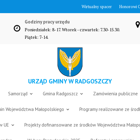
Wirtualny spacer
Honorowi 
Godziny pracy urzędu
Poniedziałek: 8-17. Wtorek - czwartek: 7.30-15.30.
Piątek: 7-14.
URZĄD GMINY W RADGOSZCZY
Samorząd
Gmina Radgoszcz
Zamówienia publiczne
Gmin Województwa Małopolskiego
Programy realizowane ze śro
ów UE
Projekty dofinansowane ze środków Województwa Małop