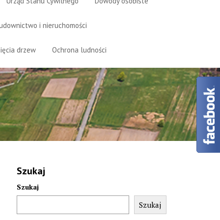
Urząd Stanu Cywilnego
Dowody osobiste
udownictwo i nieruchomości
ięcia drzew
Ochrona ludności
Szukaj
Szukaj
Szukaj