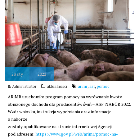
28
sty
2022
,
,
Administrator
aktualności
arimr
asf
pomoc
ARiMR uruchomiło program pomocy na wyrównanie kwoty
obniżonego dochodu dla producentów świń – ASF. NABÓR 2022.
Wzór wniosku, instrukcja wypełniania oraz informacje
o naborze
zostały opublikowane na stronie internetowej Agencji
pod adresem:
https://www.gov.pl/web/arimr/pomoc-na-