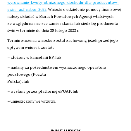
wyrownanie-kwoty-obnizonego-dochodu-dla-producentow-
swin—asf-nabor-2022
. Wnioski o udzielenie pomocy finansowej
należy składać w Biurach Powiatowych Agencji właściwych
ze względu na miejsce zamieszkania lub siedzibę producenta
świń w terminie do dnia 28 lutego 2022 r.
Termin złożenia wniosku został zachowany, jeżeli przed jego
upływem wniosek został:
– złożony w kancelarii BP, lub
– nadany za pośrednictwem wyznaczonego operatora
pocztowego (Poczta
Polska), lub
– wysłany przez platformę ePUAP, lub
– umieszczony we wrzutni.