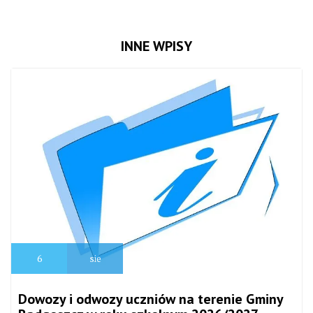
INNE WPISY
6
sie
Dowozy i odwozy uczniów na terenie Gminy