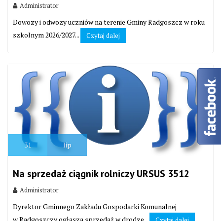
Administrator
Dowozy i odwozy uczniów na terenie Gminy Radgoszcz w roku
szkolnym 2026/2027...
Czytaj dalej
31
lip
Na sprzedaż ciągnik rolniczy URSUS 3512
Administrator
Dyrektor Gminnego Zakładu Gospodarki Komunalnej
w Radgoszczy ogłasza sprzedaż w drodze...
Czytaj dalej