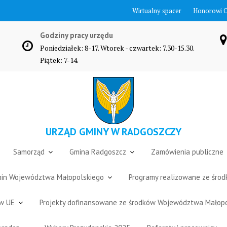
Wirtualny spacer
Honorowi 
Godziny pracy urzędu
Poniedziałek: 8-17. Wtorek - czwartek: 7.30-15.30.
Piątek: 7-14.
URZĄD GMINY W RADGOSZCZY
Samorząd
Gmina Radgoszcz
Zamówienia publiczne
Gmin Województwa Małopolskiego
Programy realizowane ze śro
ów UE
Projekty dofinansowane ze środków Województwa Małop