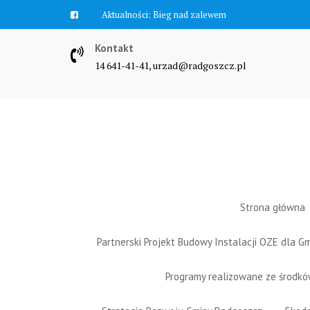
Skip
Aktualności:
Bieg nad zalewem
to
content
Kontakt
14 641-41-41, urzad@radgoszcz.pl
Strona główna
Partnerski Projekt Budowy Instalacji OZE dla 
Programy realizowane ze środk