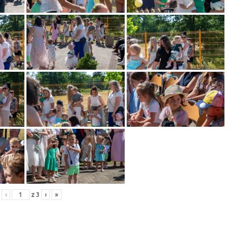
‹
z
3
›
»