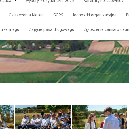
oradca
Wybory Prezydenckie 2025
Referaty i pracownicy
Ostrzeżenia Meteo
GOPS
Jednostki organizacyjne
B
strzennego
Zajęcie pasa drogowego
Zgłoszenie zamiaru usun