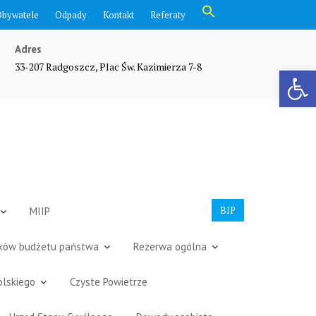
Search
Obywatele
Odpady
Kontakt
Referaty
for:
Search Button
Adres
33-207 Radgoszcz, Plac Św. Kazimierza 7-8
Otwórz pasek narzędzi
BIP
MIIP
dków budżetu państwa
Rezerwa ogólna
olskiego
Czyste Powietrze