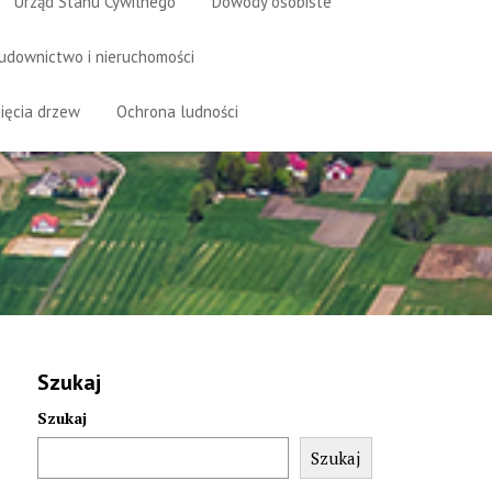
Urząd Stanu Cywilnego
Dowody osobiste
udownictwo i nieruchomości
ięcia drzew
Ochrona ludności
Szukaj
Szukaj
Szukaj