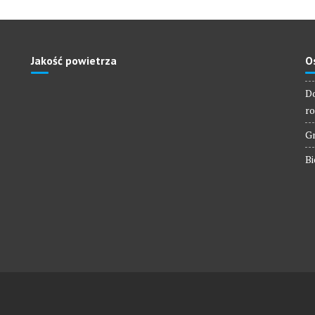
Jakość powietrza
O
Do
ro
Gm
Bi