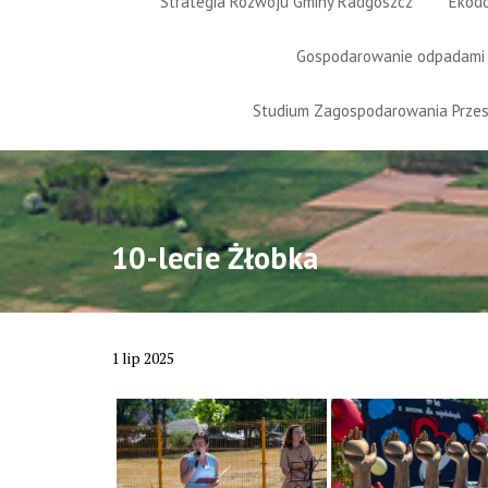
Strategia Rozwoju Gminy Radgoszcz
Ekod
Gospodarowanie odpadami
Studium Zagospodarowania Prze
10-lecie Żłobka
1
lip
2025