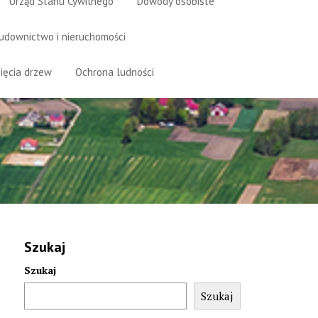
Urząd Stanu Cywilnego
Dowody osobiste
udownictwo i nieruchomości
ięcia drzew
Ochrona ludności
Szukaj
Szukaj
Szukaj