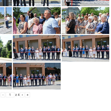
‹
z
4
›
»