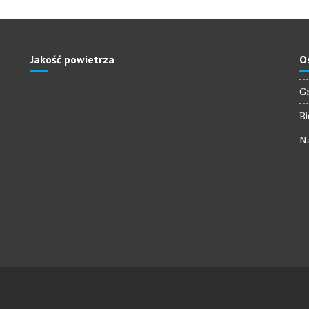
Jakość powietrza
O
Gm
Bi
Na