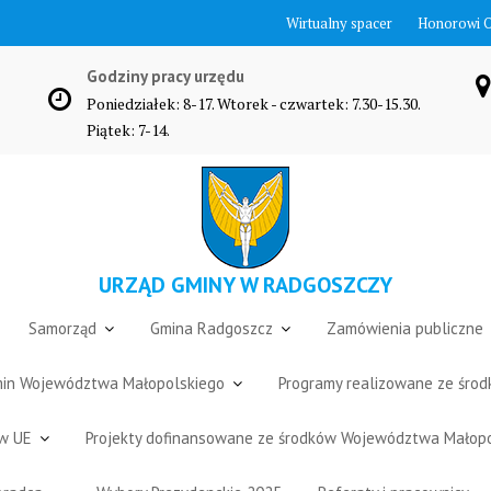
Wirtualny spacer
Honorowi 
Godziny pracy urzędu
Poniedziałek: 8-17. Wtorek - czwartek: 7.30-15.30.
Piątek: 7-14.
URZĄD GMINY W RADGOSZCZY
Samorząd
Gmina Radgoszcz
Zamówienia publiczne
Gmin Województwa Małopolskiego
Programy realizowane ze śro
ów UE
Projekty dofinansowane ze środków Województwa Małop