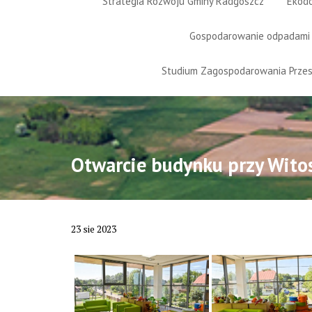
Strategia Rozwoju Gminy Radgoszcz
Ekod
Gospodarowanie odpadami
Studium Zagospodarowania Prze
Otwarcie budynku przy Wito
23
sie
2023