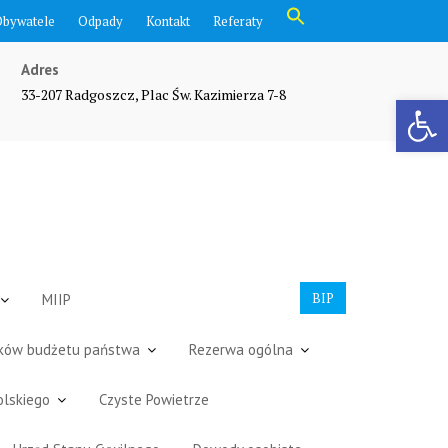
Search
Obywatele
Odpady
Kontakt
Referaty
for:
Search Button
Adres
33-207 Radgoszcz, Plac Św. Kazimierza 7-8
Otwórz pasek narzędzi
BIP
MIIP
dków budżetu państwa
Rezerwa ogólna
olskiego
Czyste Powietrze