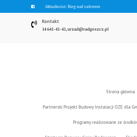
Skip
Aktualności:
Bieg nad zalewem
to
content
Kontakt
14 641-41-41, urzad@radgoszcz.pl
Strona główna
Partnerski Projekt Budowy Instalacji OZE dla 
Programy realizowane ze środk