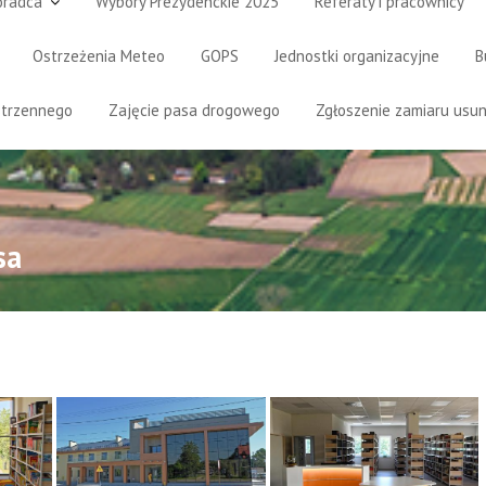
oradca
Wybory Prezydenckie 2025
Referaty i pracownicy
Ostrzeżenia Meteo
GOPS
Jednostki organizacyjne
B
strzennego
Zajęcie pasa drogowego
Zgłoszenie zamiaru usun
sa