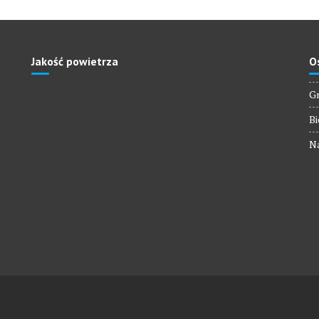
Jakość powietrza
O
Gm
Bi
Na