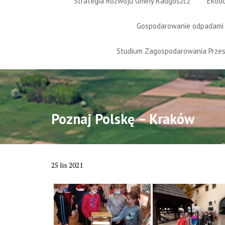
Strategia Rozwoju Gminy Radgoszcz
Ekod
Gospodarowanie odpadami
Studium Zagospodarowania Prze
Poznaj Polskę – Kraków
25
lis
2021