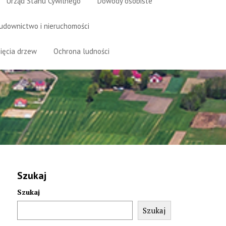
Urząd Stanu Cywilnego
Dowody osobiste
udownictwo i nieruchomości
ięcia drzew
Ochrona ludności
Szukaj
Szukaj
Szukaj