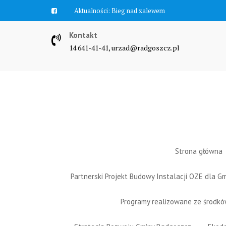
Skip
Aktualności:
Bieg nad zalewem
to
content
Kontakt
14 641-41-41, urzad@radgoszcz.pl
Strona główna
Partnerski Projekt Budowy Instalacji OZE dla 
Programy realizowane ze środk