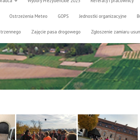
oradca
Wybory Prezydenckie 2025
Referaty i pracownicy
Ostrzeżenia Meteo
GOPS
Jednostki organizacyjne
B
strzennego
Zajęcie pasa drogowego
Zgłoszenie zamiaru usun