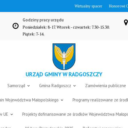
Wirtualny spacer
Honorowi 
Godziny pracy urzędu
Poniedziałek: 8-17. Wtorek - czwartek: 7.30-15.30.
Piątek: 7-14.
URZĄD GMINY W RADGOSZCZY
Samorząd
Gmina Radgoszcz
Zamówienia publiczne
Gmin Województwa Małopolskiego
Programy realizowane ze śro
ów UE
Projekty dofinansowane ze środków Województwa Małop