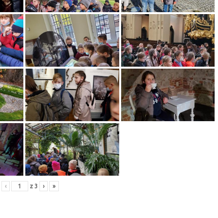
‹
z
3
›
»