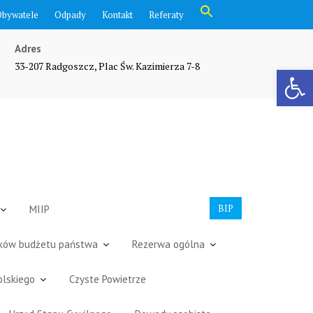
Search
Obywatele
Odpady
Kontakt
Referaty
for:
Search Button
Adres
33-207 Radgoszcz, Plac Św. Kazimierza 7-8
Otwórz pasek narzędzi
BIP
MIIP
dków budżetu państwa
Rezerwa ogólna
olskiego
Czyste Powietrze