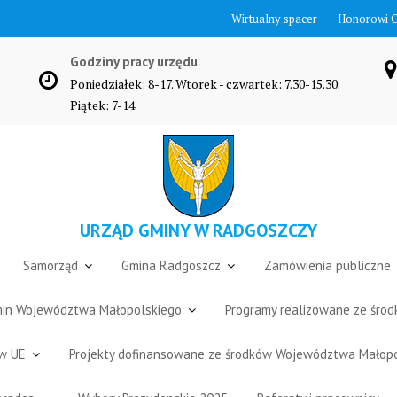
Wirtualny spacer
Honorowi 
Godziny pracy urzędu
Poniedziałek: 8-17. Wtorek - czwartek: 7.30-15.30.
Piątek: 7-14.
URZĄD GMINY W RADGOSZCZY
Samorząd
Gmina Radgoszcz
Zamówienia publiczne
Gmin Województwa Małopolskiego
Programy realizowane ze śro
ów UE
Projekty dofinansowane ze środków Województwa Małop