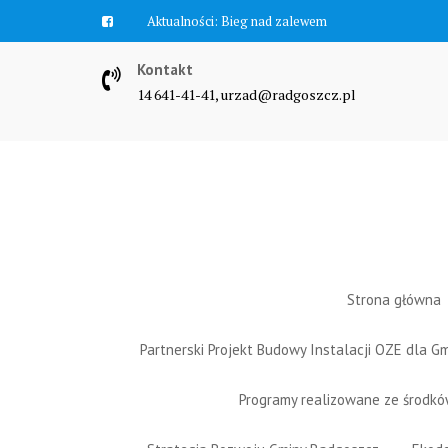
Skip
Aktualności:
Bieg nad zalewem
to
content
Kontakt
14 641-41-41, urzad@radgoszcz.pl
Strona główna
Partnerski Projekt Budowy Instalacji OZE dla 
Programy realizowane ze środk