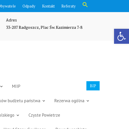
Search
Obywatele
Odpady
Kontakt
Referaty
for:
Search Button
Adres
33-207 Radgoszcz, Plac Św. Kazimierza 7-8
Otwórz pasek narzędzi
BIP
MIIP
dków budżetu państwa
Rezerwa ogólna
olskiego
Czyste Powietrze