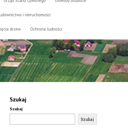
Urząd Stanu Cywilnego
Dowody osobiste
udownictwo i nieruchomości
ięcia drzew
Ochrona ludności
Szukaj
Szukaj
Szukaj