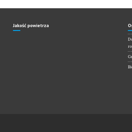
Jakość powietrza
O
Do
ro
Gm
Bi