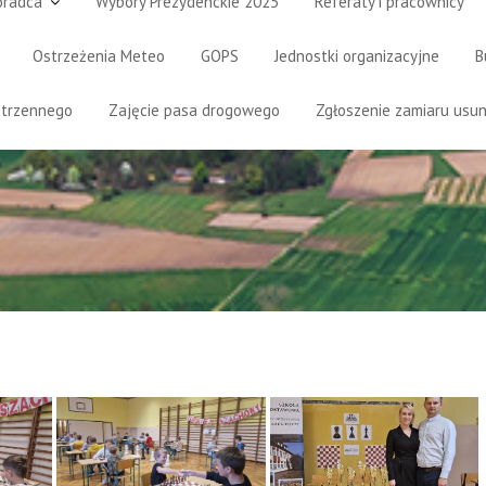
oradca
Wybory Prezydenckie 2025
Referaty i pracownicy
Ostrzeżenia Meteo
GOPS
Jednostki organizacyjne
B
strzennego
Zajęcie pasa drogowego
Zgłoszenie zamiaru usun