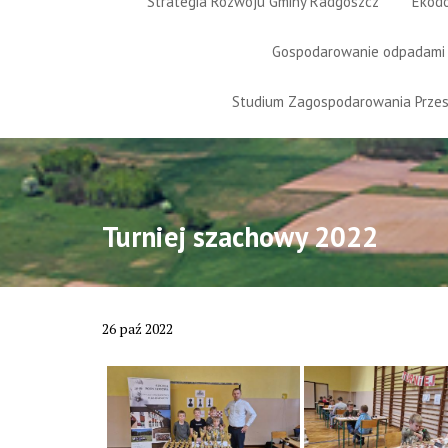
Strategia Rozwoju Gminy Radgoszcz
Ekod
Gospodarowanie odpadami
Studium Zagospodarowania Prze
Turniej szachowy 2022
26
paź
2022