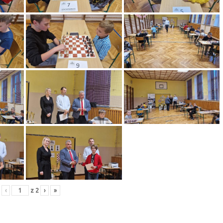
‹
z
2
›
»