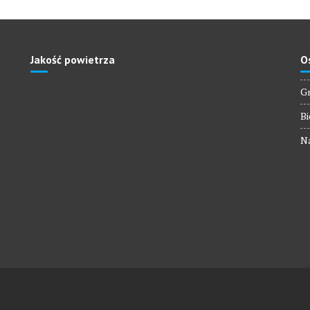
Jakość powietrza
O
Gm
Bi
Na