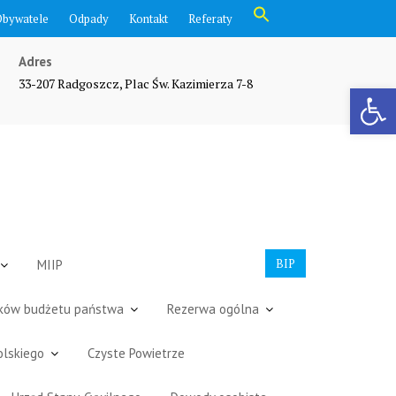
Search
Obywatele
Odpady
Kontakt
Referaty
for:
Search Button
Adres
33-207 Radgoszcz, Plac Św. Kazimierza 7-8
Otwórz pasek narzędzi
BIP
MIIP
dków budżetu państwa
Rezerwa ogólna
olskiego
Czyste Powietrze