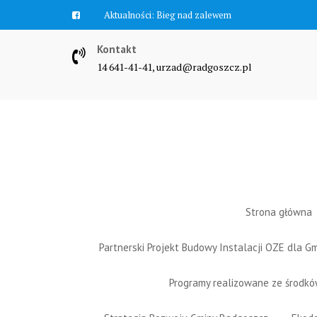
Skip
Aktualności:
Bieg nad zalewem
to
content
Kontakt
14 641-41-41, urzad@radgoszcz.pl
Strona główna
Partnerski Projekt Budowy Instalacji OZE dla 
Programy realizowane ze środk