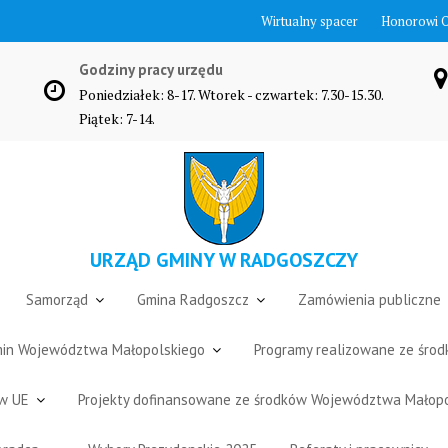
Wirtualny spacer
Honorowi 
Godziny pracy urzędu
Poniedziałek: 8-17. Wtorek - czwartek: 7.30-15.30.
Piątek: 7-14.
URZĄD GMINY W RADGOSZCZY
Samorząd
Gmina Radgoszcz
Zamówienia publiczne
Gmin Województwa Małopolskiego
Programy realizowane ze śro
ów UE
Projekty dofinansowane ze środków Województwa Małop