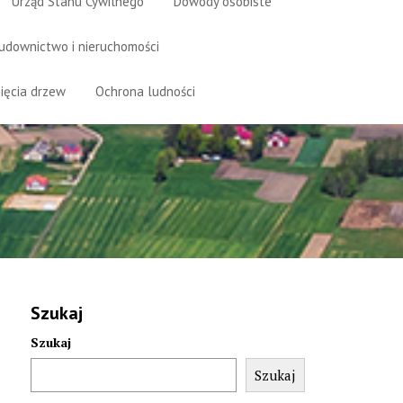
Urząd Stanu Cywilnego
Dowody osobiste
udownictwo i nieruchomości
ięcia drzew
Ochrona ludności
Szukaj
Szukaj
Szukaj