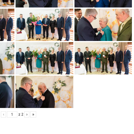
‹
z
2
›
»