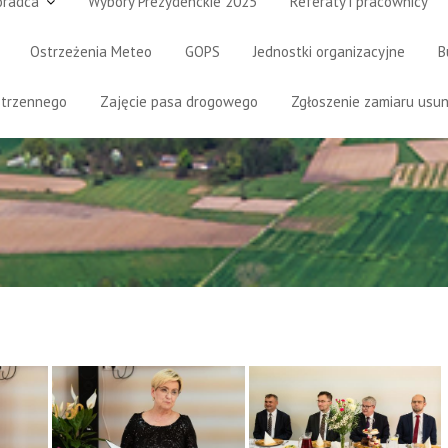
oradca
Wybory Prezydenckie 2025
Referaty i pracownicy
Ostrzeżenia Meteo
GOPS
Jednostki organizacyjne
B
strzennego
Zajęcie pasa drogowego
Zgłoszenie zamiaru usun