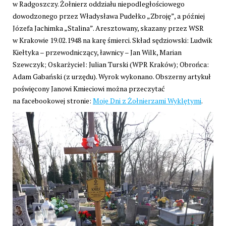
w Radgoszczy. Żołnierz oddziału niepodległościowego
dowodzonego przez Władysława Pudełko „Zbroję”, a później
Józefa Jachimka „Stalina”. Aresztowany, skazany przez WSR
w Krakowie 19.02.1948 na karę śmierci. Skład sędziowski: Ludwik
Kiełtyka – przewodniczący, ławnicy – Jan Wilk, Marian
Szewczyk; Oskarżyciel: Julian Turski (WPR Kraków); Obrońca:
Adam Gabański (z urzędu). Wyrok wykonano. Obszerny artykuł
poświęcony Janowi Kmieciowi można przeczytać
na facebookowej stronie:
Moje Dni z Żołnierzami Wyklętymi
.