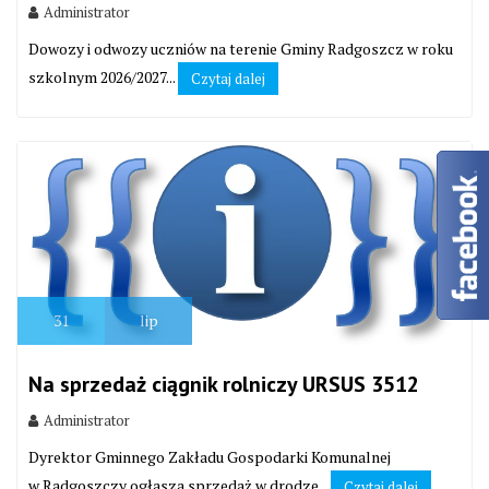
Administrator
Dowozy i odwozy uczniów na terenie Gminy Radgoszcz w roku
szkolnym 2026/2027...
Czytaj dalej
31
lip
Na sprzedaż ciągnik rolniczy URSUS 3512
Administrator
Dyrektor Gminnego Zakładu Gospodarki Komunalnej
w Radgoszczy ogłasza sprzedaż w drodze...
Czytaj dalej