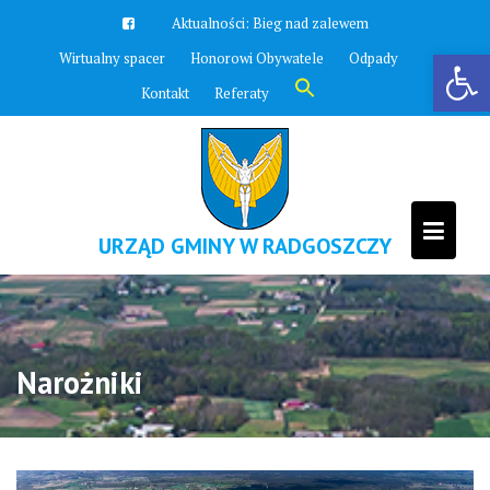
Skip
Aktualności:
Bieg nad zalewem
to
Otwórz pasek narzędzi
Wirtualny spacer
Honorowi Obywatele
Odpady
content
Search
Kontakt
Referaty
for:
Search Button
URZĄD GMINY W RADGOSZCZY
Narożniki