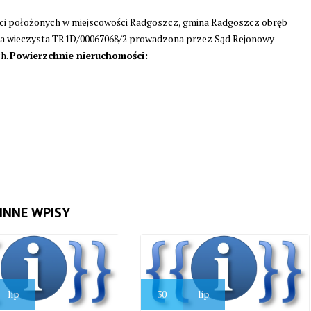
ci położonych w miejscowości Radgoszcz, gmina Radgoszcz obręb
ięga wieczysta TR1D/00067068/2 prowadzona przez Sąd Rejonowy
ch.
Powierzchnie nieruchomości:
INNE WPISY
lip
30
lip