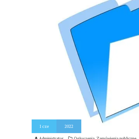
1
cze
2022
,
Administrator
Ogłoszenia
Zamówienia publiczne