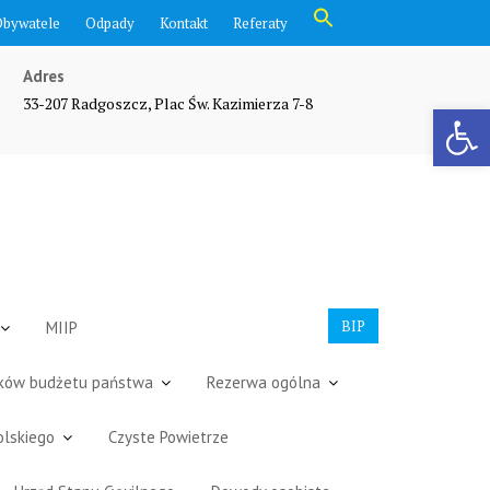
Search
Obywatele
Odpady
Kontakt
Referaty
for:
Search Button
Adres
33-207 Radgoszcz, Plac Św. Kazimierza 7-8
Otwórz pasek narzędzi
BIP
MIIP
dków budżetu państwa
Rezerwa ogólna
olskiego
Czyste Powietrze