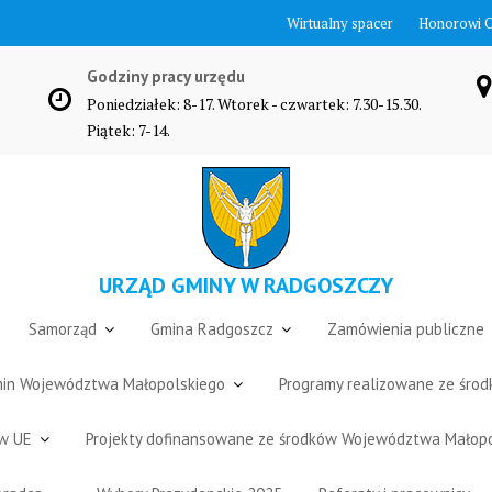
Wirtualny spacer
Honorowi 
Godziny pracy urzędu
Poniedziałek: 8-17. Wtorek - czwartek: 7.30-15.30.
Piątek: 7-14.
URZĄD GMINY W RADGOSZCZY
Samorząd
Gmina Radgoszcz
Zamówienia publiczne
Gmin Województwa Małopolskiego
Programy realizowane ze śro
ów UE
Projekty dofinansowane ze środków Województwa Małop