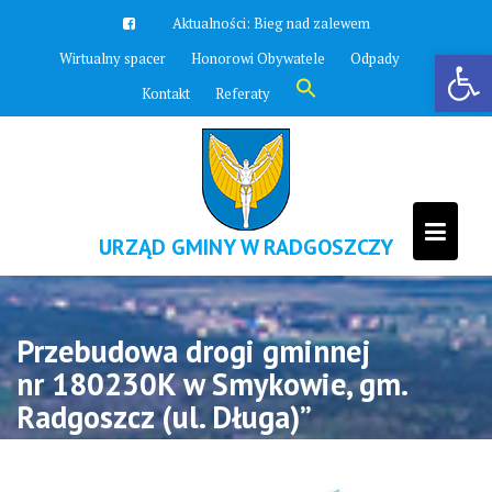
Skip
Aktualności:
Bieg nad zalewem
to
Otwórz pasek narzędzi
Wirtualny spacer
Honorowi Obywatele
Odpady
content
Search
Kontakt
Referaty
for:
Search Button
URZĄD GMINY W RADGOSZCZY
Przebudowa drogi gminnej
nr 180230K w Smykowie, gm.
Radgoszcz (ul. Długa)”