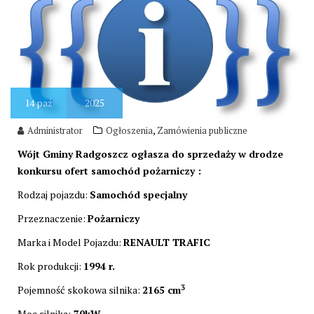
14
paź
2025
,
Administrator
Ogłoszenia
Zamówienia publiczne
Wójt Gminy Radgoszcz ogłasza do sprzedaży w drodze
konkursu ofert samochód pożarniczy :
Rodzaj pojazdu:
Samochód specjalny
Przeznaczenie:
Pożarniczy
Marka i Model Pojazdu:
RENAULT TRAFIC
Rok produkcji:
1994 r.
3
Pojemność skokowa silnika:
2165 cm
Moc silnika:
70kW