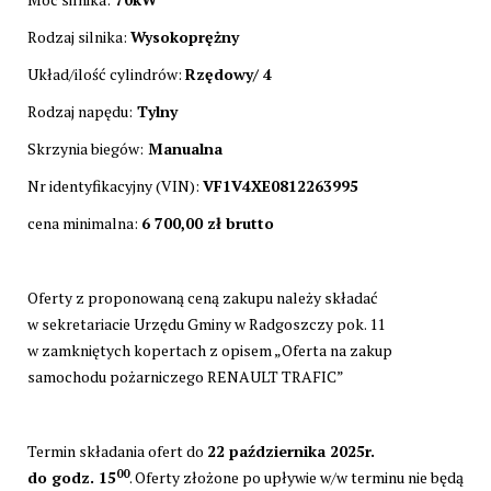
Rodzaj silnika:
Wysokoprężny
Układ/ilość cylindrów:
Rzędowy/ 4
Rodzaj napędu:
Tylny
Skrzynia biegów:
Manualna
Nr identyfikacyjny (VIN):
VF1V4XE0812263995
cena minimalna:
6 700,00 zł brutto
Oferty z proponowaną ceną zakupu należy składać
w sekretariacie Urzędu Gminy w Radgoszczy pok. 11
w zamkniętych kopertach z opisem „Oferta na zakup
samochodu pożarniczego RENAULT TRAFIC”
Termin składania ofert do
22 października 2025r.
00
do godz. 15
. Oferty złożone po upływie w/w terminu nie będą