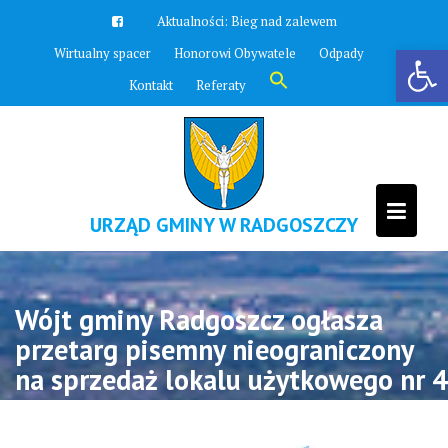
Skip
Aktualności:
Bieg nad zalewem
to
Otwórz pasek narzędzi
Wirtualny spacer
Honorowi Obywatele
Odpady
content
Search
Kontakt
Referaty
for:
Search Button
URZĄD GMINY W RADGOSZCZY
Wójt gminy Radgoszcz ogłasza
przetarg pisemny nieograniczony
na sprzedaż lokalu użytkowego nr 4