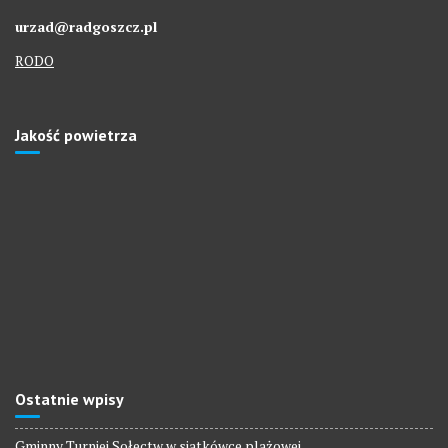
urzad@radgoszcz.pl
RODO
Jakość powietrza
Ostatnie wpisy
Gminny Turniej Sołectw w siatkówce plażowej