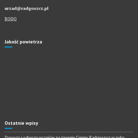
urzad@radgoszcz.pl
RODO
Jakość powietrza
Ostatnie wpisy
Dowozy i odwozy uczniów na terenie Gminy Radgoszcz w roku