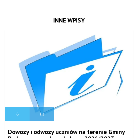
INNE WPISY
6
sie
Dowozy i odwozy uczniów na terenie Gminy