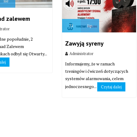
sie
ad zalewem
31
lip
trator
lne popołudnie, 2
Zawyją syreny
 nad Zalewem
Administrator
kach odbył się Otwarty...
alej
Informujemy, że w ramach
treningów i ćwiczeń dotyczących
systemów alarmowania, celem
jednoczesnego...
Czytaj dalej