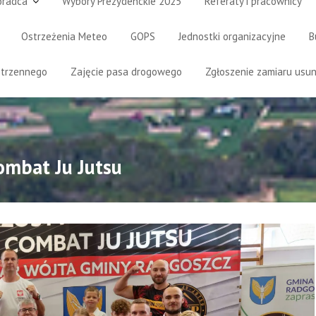
oradca
Wybory Prezydenckie 2025
Referaty i pracownicy
Ostrzeżenia Meteo
GOPS
Jednostki organizacyjne
B
strzennego
Zajęcie pasa drogowego
Zgłoszenie zamiaru usun
ombat Ju Jutsu