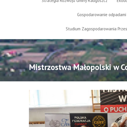
Strategia Rozwoju Gminy Radgoszcz
Ekod
Gospodarowanie odpadami
Studium Zagospodarowania Prze
Mistrzostwa Małopolski w C