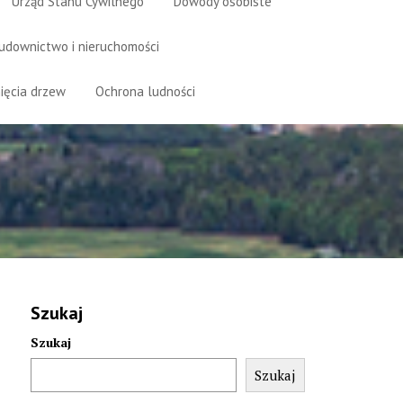
Urząd Stanu Cywilnego
Dowody osobiste
udownictwo i nieruchomości
ięcia drzew
Ochrona ludności
Szukaj
Szukaj
Szukaj