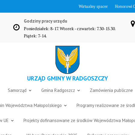
Wirtualny spacer
Honorowi 
Godziny pracy urzędu
Poniedziałek: 8-17. Wtorek - czwartek: 7.30-15.30.
Piątek: 7-14.
URZĄD GMINY W RADGOSZCZY
Samorząd
Gmina Radgoszcz
Zamówienia publiczne
Gmin Województwa Małopolskiego
Programy realizowane ze śro
ów UE
Projekty dofinansowane ze środków Województwa Małop