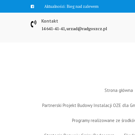
Skip
Aktualności:
Zawyją syreny
to
content
Kontakt
14 641-41-41, urzad@radgoszcz.pl
Strona główna
Partnerski Projekt Budowy Instalacji OZE dla 
Programy realizowane ze środk