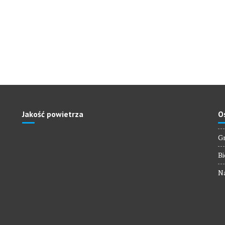
Jakość powietrza
O
Gm
Bi
Na