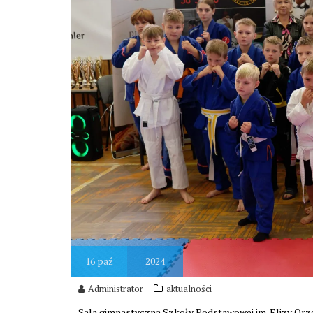
16
paź
2024
Administrator
aktualności
Sala gimnastyczna Szkoły Podstawowej im. Elizy Or