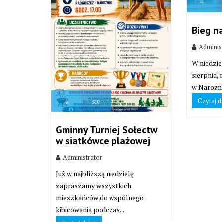
4
Bieg n
Adminis
W niedzie
sierpnia,
w Narożni
Czytaj d
4
sie
Gminny Turniej Sołectw
w siatkówce plażowej
Administrator
Już w najbliższą niedzielę
zapraszamy wszystkich
mieszkańców do wspólnego
kibicowania podczas...