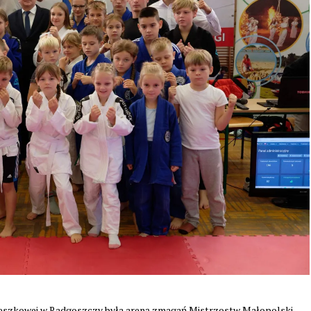
zeszkowej w Radgoszczy była areną zmagań Mistrzostw Małopolski