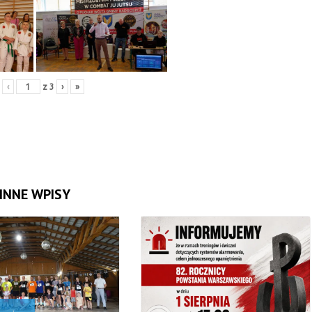
‹
z
3
›
»
INNE WPISY