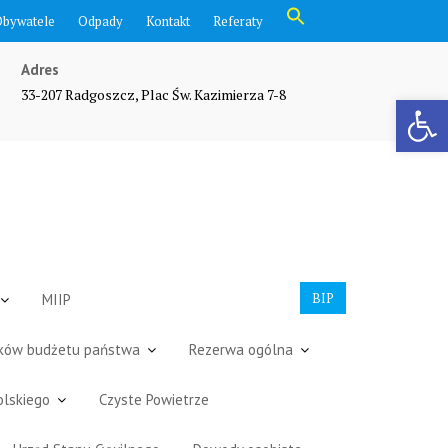
Search
Obywatele
Odpady
Kontakt
Referaty
for:
Search Button
Adres
33-207 Radgoszcz, Plac Św. Kazimierza 7-8
Otwórz pasek narzędzi
BIP
MIIP
dków budżetu państwa
Rezerwa ogólna
olskiego
Czyste Powietrze