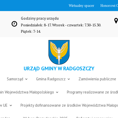
Wirtualny spacer
Honorowi 
Godziny pracy urzędu
Poniedziałek: 8-17. Wtorek - czwartek: 7.30-15.30.
Piątek: 7-14.
URZĄD GMINY W RADGOSZCZY
Samorząd
Gmina Radgoszcz
Zamówienia publiczne
Gmin Województwa Małopolskiego
Programy realizowane ze śro
ów UE
Projekty dofinansowane ze środków Województwa Małop