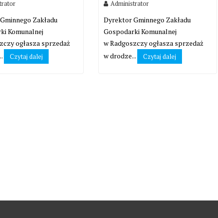
trator
Administrator
 Gminnego Zakładu
Dyrektor Gminnego Zakładu
ki Komunalnej
Gospodarki Komunalnej
zczy ogłasza sprzedaż
w Radgoszczy ogłasza sprzedaż
..
w drodze...
Czytaj dalej
Czytaj dalej