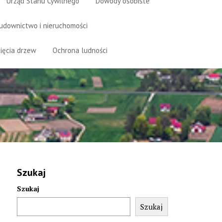
Urząd Stanu Cywilnego
Dowody osobiste
udownictwo i nieruchomości
ięcia drzew
Ochrona ludności
Szukaj
Szukaj
Szukaj