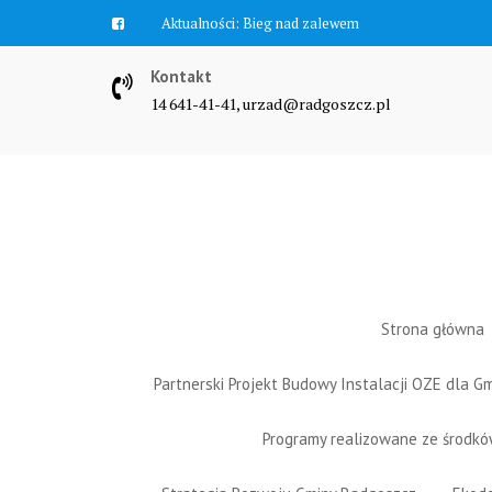
Skip
Aktualności:
Bieg nad zalewem
to
content
Kontakt
14 641-41-41, urzad@radgoszcz.pl
Strona główna
Partnerski Projekt Budowy Instalacji OZE dla 
Programy realizowane ze środk