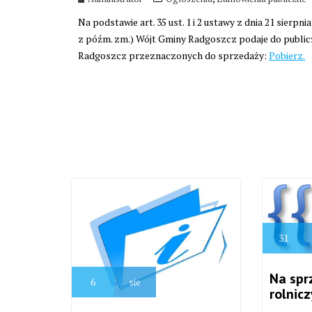
Na podstawie art. 35 ust. 1 i 2 ustawy z dnia 21 sierpni
z późm. zm.) Wójt Gminy Radgoszcz podaje do public
Radgoszcz przeznaczonych do sprzedaży:
Pobierz.
31
Na spr
6
sie
rolnic