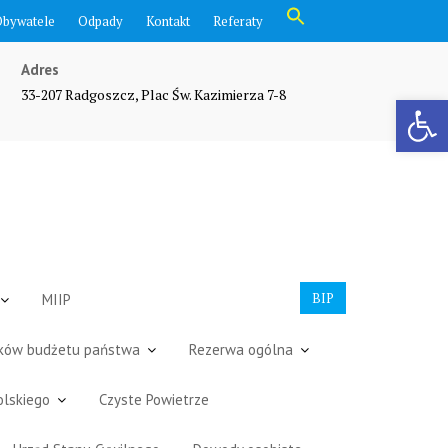
Search
Obywatele
Odpady
Kontakt
Referaty
for:
Search Button
Adres
33-207 Radgoszcz, Plac Św. Kazimierza 7-8
Otwórz pasek narzędzi
BIP
MIIP
dków budżetu państwa
Rezerwa ogólna
olskiego
Czyste Powietrze