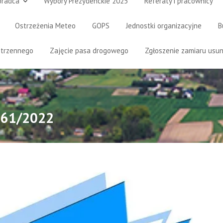
oradca
Wybory Prezydenckie 2025
Referaty i pracownicy
Ostrzeżenia Meteo
GOPS
Jednostki organizacyjne
B
strzennego
Zajęcie pasa drogowego
Zgłoszenie zamiaru usun
r 61/2022