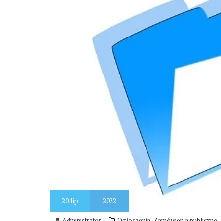
20
lip
2022
,
Administrator
Ogłoszenia
Zamówienia publiczne