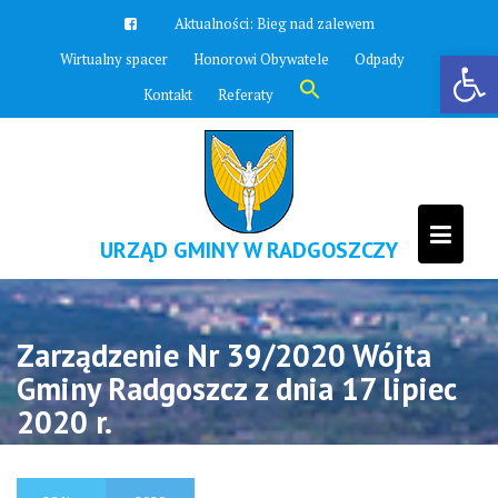
Skip
Aktualności:
Bieg nad zalewem
to
Otwórz pasek narzędzi
Wirtualny spacer
Honorowi Obywatele
Odpady
content
Search
Kontakt
Referaty
for:
Search Button
URZĄD GMINY W RADGOSZCZY
Zarządzenie Nr 39/2020 Wójta
Gminy Radgoszcz z dnia 17 lipiec
2020 r.