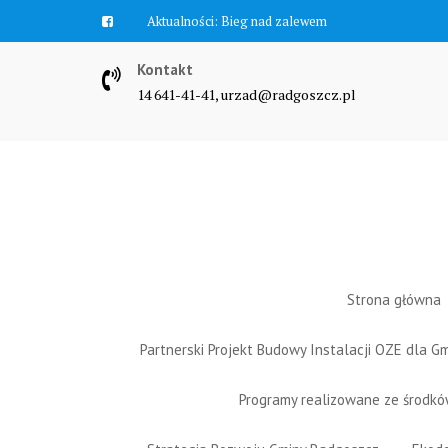
Skip
Aktualności:
Bieg nad zalewem
to
content
Kontakt
14 641-41-41, urzad@radgoszcz.pl
Strona główna
Partnerski Projekt Budowy Instalacji OZE dla 
Programy realizowane ze środk