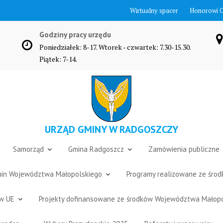
Wirtualny spacer
Honorowi 
Godziny pracy urzędu
Poniedziałek: 8-17. Wtorek - czwartek: 7.30-15.30.
Piątek: 7-14.
URZĄD GMINY W RADGOSZCZY
Samorząd
Gmina Radgoszcz
Zamówienia publiczne
Gmin Województwa Małopolskiego
Programy realizowane ze śro
ów UE
Projekty dofinansowane ze środków Województwa Małop