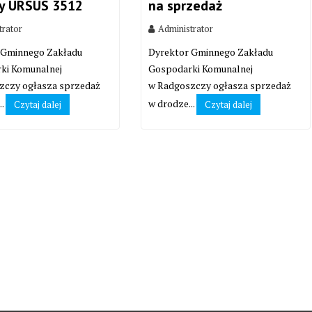
zy URSUS 3512
na sprzedaż
trator
Administrator
 Gminnego Zakładu
Dyrektor Gminnego Zakładu
ki Komunalnej
Gospodarki Komunalnej
zczy ogłasza sprzedaż
w Radgoszczy ogłasza sprzedaż
..
w drodze...
Czytaj dalej
Czytaj dalej