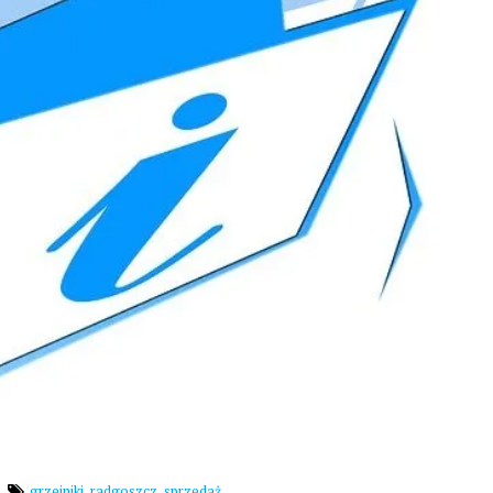
,
,
grzejniki
radgoszcz
sprzedaż