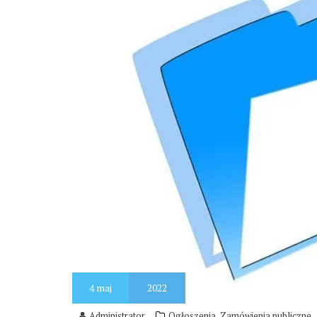
4
maj
2022
,
Administrator
Ogłoszenia
Zamówienia publiczne