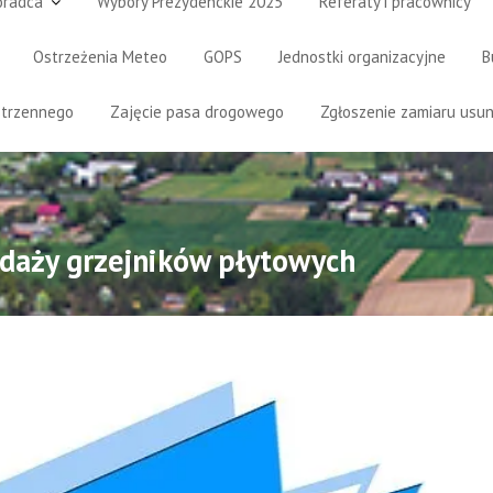
oradca
Wybory Prezydenckie 2025
Referaty i pracownicy
Ostrzeżenia Meteo
GOPS
Jednostki organizacyjne
B
strzennego
Zajęcie pasa drogowego
Zgłoszenie zamiaru usun
edaży grzejników płytowych