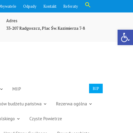
Search
Obywatele
Odpady
Kontakt
Referaty
for:
Search Button
Adres
33-207 Radgoszcz, Plac Św. Kazimierza 7-8
Otwórz pasek narzędzi
BIP
MIIP
dków budżetu państwa
Rezerwa ogólna
olskiego
Czyste Powietrze