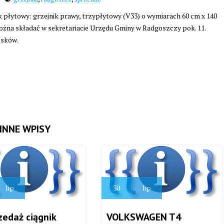
płytowy: grzejnik prawy, trzypłytowy (V33) o wymiarach 60 cm x 140
można składać w sekretariacie Urzędu Gminy w Radgoszczy pok. 11.
osków.
INNE WPISY
lip
30
lip
zedaż ciągnik
VOLKSWAGEN T4