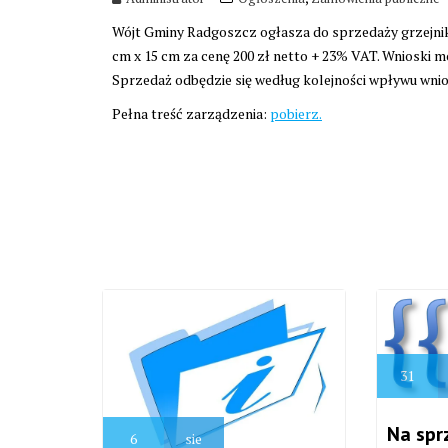
Wójt Gminy Radgoszcz ogłasza do sprzedaży grzejnik 
cm x 15 cm za cenę 200 zł netto + 23% VAT. Wnioski 
Sprzedaż odbędzie się według kolejności wpływu wni
Pełna treść zarządzenia:
pobierz.
31
Na spr
6
sie