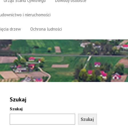
Urząd Stanu Cywilnego
Dowody osobiste
udownictwo i nieruchomości
ięcia drzew
Ochrona ludności
Szukaj
Szukaj
Szukaj