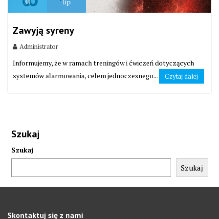
31
lip
Zawyją syreny
Administrator
Informujemy, że w ramach treningów i ćwiczeń dotyczących
systemów alarmowania, celem jednoczesnego...
Czytaj dalej
Szukaj
Szukaj
Szukaj
Skontaktuj się z nami