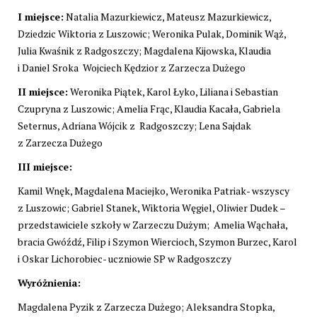
I miejsce:
Natalia Mazurkiewicz, Mateusz Mazurkiewicz,
Dziedzic Wiktoria z Luszowic; Weronika Pulak, Dominik Wąż,
Julia Kwaśnik z Radgoszczy; Magdalena Kijowska, Klaudia
i Daniel Sroka Wojciech Kędzior z Zarzecza Dużego
II miejsce:
Weronika Piątek, Karol Łyko, Liliana i Sebastian
Czupryna z Luszowic; Amelia Frąc, Klaudia Kacała, Gabriela
Seternus, Adriana Wójcik z Radgoszczy; Lena Sajdak
z Zarzecza Dużego
III miejsce:
Kamil Wnęk, Magdalena Maciejko, Weronika Patriak- wszyscy
z Luszowic; Gabriel Stanek, Wiktoria Węgiel, Oliwier Dudek –
przedstawiciele szkoły w Zarzeczu Dużym; Amelia Wąchała,
bracia Gwóźdź, Filip i Szymon Wiercioch, Szymon Burzec, Karol
i Oskar Lichorobiec- uczniowie SP w Radgoszczy
Wyróżnienia:
Magdalena Pyzik z Zarzecza Dużego; Aleksandra Stopka,