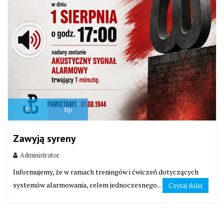
31
lip
Zawyją syreny
Administrator
Informujemy, że w ramach treningów i ćwiczeń dotyczących
systemów alarmowania, celem jednoczesnego...
Czytaj dalej