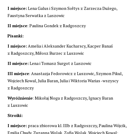
I miejsce:
Lena Galus i Szymon Sołtys z Zarzecza Dużego,
Faustyna Serwatka z Luszowic
II miejsce
: Paulina Gondek z Radgoszczy
Pisanki:
I miejsce:
Amelia i Aleksander Kucharscy, Kacper Banaś
z Radgoszczy, Miłosz Burzec z Luszowic
II miejsce:
Lena i Tomasz Surgot z Luszowic
III miejsce
: Anastazja Fedorowicz z Luszowic, Szymon Pikul,
Wojciech Kowal, Julia Baran, Julia i Wiktoria Warias -wszyscy
z Radgoszczy
Wyróżnienie
: Mikołaj Noga z Radgoszczy, Ignacy Baran
z Luszowic
Stroiki:
I miejsce:
praca zbiorowa kl. IIIb z Radgoszczy, Paulina Wójcik,
Emilia Chudy, Zuzanna Wolak, Zofia Wolak, Wojciech Kowal;