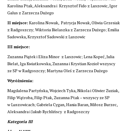
Karolina Ptak, Aleksandra i Krzysztof Fido z Luszowic, Igor
Galus z Zarzecza Dużego
II miejsce:
Karolina Nowak, Patrycja Nowak, Oliwia Grzesiak
z Radgoszczy; Wiktoria Bielaszka z Zarzecza Dużego; Emilia
Sadowska, Krzysztof Sadowski z Luszowic
III miejsce:
Zuzanna Piątek i Eliza Minor z Luszowic; Lena Kopeć, Julia
Bielat, Iga Kwiatkowska, Zuzanna i Krystian Kozioł wszyscy
ze SP w Radgoszczy; Martyna Oleś z Zarzecza Dużego
Wyróżnienia:
Magdalena Partyńska, Wojciech Tyka, Nikola i Oliwier Zuziak,
Filip Wątroba, Filip Ptak, Zuzanna Ptak – wszyscy ze SP
w Luszowicach; Gabriela Cygan, Hania Baran, Miłosz Burzec,
Aleksandra i Jakub Rychlińscy z Radgoszczy
Kategoria III