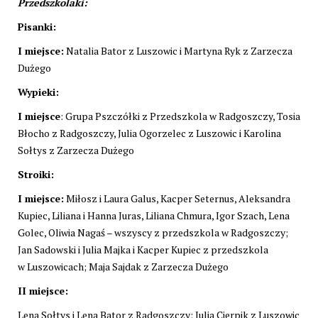
Przedszkolaki:
Pisanki:
I miejsce:
Natalia Bator z Luszowic i Martyna Ryk z Zarzecza
Dużego
Wypieki:
I miejsce
: Grupa Pszczółki z Przedszkola w Radgoszczy, Tosia
Błocho z Radgoszczy, Julia Ogorzelec z Luszowic i Karolina
Sołtys z Zarzecza Dużego
Stroiki:
I miejsce:
Miłosz i Laura Galus, Kacper Seternus, Aleksandra
Kupiec, Liliana i Hanna Juras, Liliana Chmura, Igor Szach, Lena
Golec, Oliwia Nagaś – wszyscy z przedszkola w Radgoszczy;
Jan Sadowski i Julia Majka i Kacper Kupiec z przedszkola
w Luszowicach; Maja Sajdak z Zarzecza Dużego
II miejsce:
Lena Sołtys i Lena Bator z Radgoszczy; Julia Cierpik z Luszowic