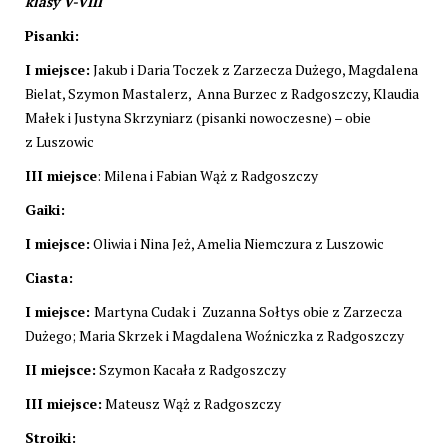
klasy V-VIII
Pisanki:
I miejsce:
Jakub i Daria Toczek z Zarzecza Dużego, Magdalena
Bielat, Szymon Mastalerz, Anna Burzec z Radgoszczy, Klaudia
Małek i Justyna Skrzyniarz (pisanki nowoczesne) – obie
z Luszowic
III miejsce
: Milena i Fabian Wąż z Radgoszczy
Gaiki:
I miejsce:
Oliwia i Nina Jeż, Amelia Niemczura z Luszowic
Ciasta:
I miejsce:
Martyna Cudak i Zuzanna Sołtys obie z Zarzecza
Dużego; Maria Skrzek i Magdalena Woźniczka z Radgoszczy
II miejsce:
Szymon Kacała z Radgoszczy
III miejsce:
Mateusz Wąż z Radgoszczy
Stroiki: