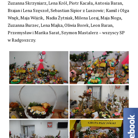
Zuzanna Skrzyniarz, Lena Król, Piotr Kacała, Antosia Baran,
Brajan i Lena Szęszoł, Sebastian Sipior z Luszowic; Kamil i Olga
Wnęk, Maja Wójcik, Nadia Żytniak, Milena Loraj, Maja Noga,
Zuzanna Burzec, Lena Majka, Oliwia Borek, Leon Baran,
Przemysław i Marika Sarat, Szymon Mastalerz – wszyscy SP
w Radgoszczy.