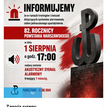
31
lip
Zawyją syreny