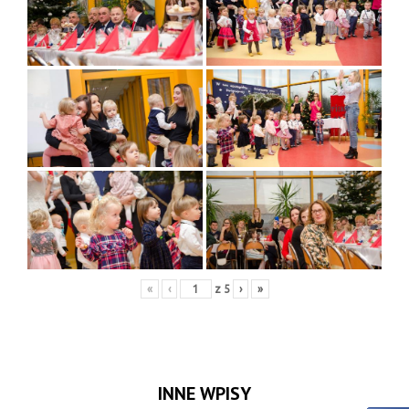
«
‹
z
5
›
»
INNE WPISY