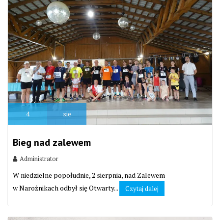
4
sie
Bieg nad zalewem
Administrator
W niedzielne popołudnie, 2 sierpnia, nad Zalewem
w Narożnikach odbył się Otwarty...
Czytaj dalej