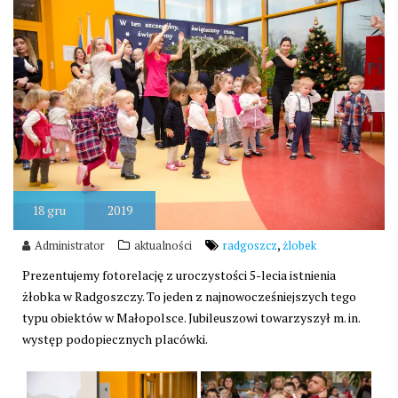
18
gru
2019
,
Administrator
aktualności
radgoszcz
żlobek
Prezentujemy fotorelację z uroczystości 5-lecia istnienia
żłobka w Radgoszczy. To jeden z najnowocześniejszych tego
typu obiektów w Małopolsce. Jubileuszowi towarzyszył m. in.
występ podopiecznych placówki.