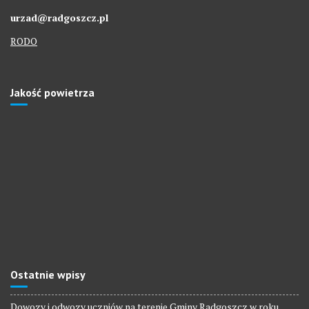
urzad@radgoszcz.pl
RODO
Jakość powietrza
Ostatnie wpisy
Dowozy i odwozy uczniów na terenie Gminy Radgoszcz w roku