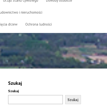
Urząd Stanu Cywilnego
Dowody osobiste
udownictwo i nieruchomości
ięcia drzew
Ochrona ludności
Szukaj
Szukaj
Szukaj