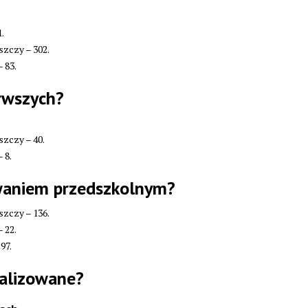
.
zczy – 302.
 83.
erwszych?
zczy – 40.
 8.
howaniem przedszkolnym?
zczy – 136.
 22.
97.
ealizowane?