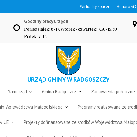
Wirtualny spacer
Honorowi 
Godziny pracy urzędu
Poniedziałek: 8-17. Wtorek - czwartek: 7.30-15.30.
Piątek: 7-14.
URZĄD GMINY W RADGOSZCZY
Samorząd
Gmina Radgoszcz
Zamówienia publiczne
Gmin Województwa Małopolskiego
Programy realizowane ze śro
ów UE
Projekty dofinansowane ze środków Województwa Małop