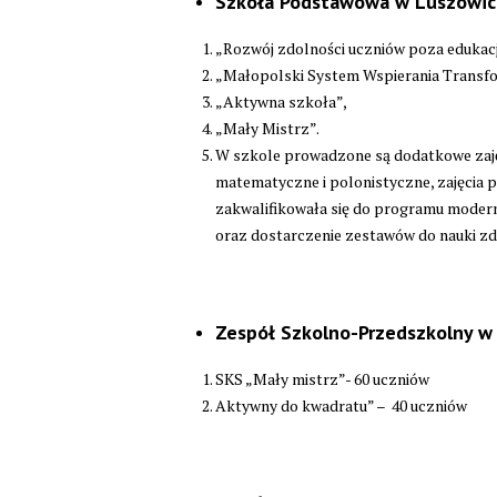
Szkoła Podstawowa w Luszowic
„Rozwój zdolności uczniów poza edukacj
„Małopolski System Wspierania Transfor
„Aktywna szkoła”,
„Mały Mistrz”.
W szkole prowadzone są dodatkowe zajęci
matematyczne i polonistyczne, zajęcia 
zakwalifikowała się do programu moderni
oraz dostarczenie zestawów do nauki zd
Zespół Szkolno-Przedszkolny w
SKS „Mały mistrz”- 60 uczniów
Aktywny do kwadratu” – 40 uczniów