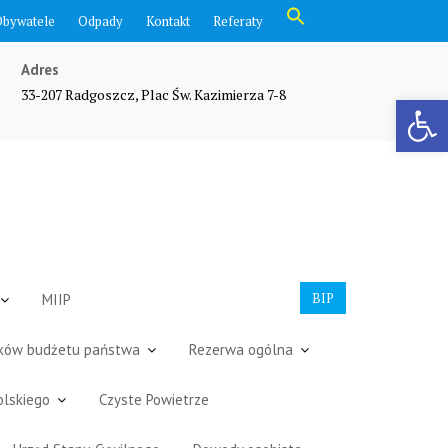
Search
Obywatele
Odpady
Kontakt
Referaty
for:
Search Button
Adres
33-207 Radgoszcz, Plac Św. Kazimierza 7-8
Otwórz pasek narzędzi
BIP
MIIP
dków budżetu państwa
Rezerwa ogólna
olskiego
Czyste Powietrze