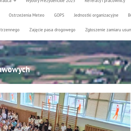
oradca
Wybory Prezydenckie 2025
Referaty i pracownicy
Ostrzeżenia Meteo
GOPS
Jednostki organizacyjne
B
strzennego
Zajęcie pasa drogowego
Zgłoszenie zamiaru usun
tawowych