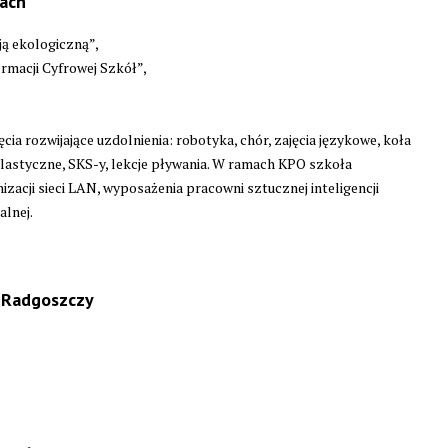
ach
ą ekologiczną”,
macji Cyfrowej Szkół”,
a rozwijające uzdolnienia: robotyka, chór, zajęcia językowe, koła
plastyczne, SKS-y, lekcje pływania. W ramach KPO szkoła
zacji sieci LAN, wyposażenia pracowni sztucznej inteligencji
alnej.
 Radgoszczy