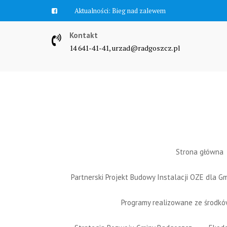
Skip
Aktualności:
Zawyją syreny
to
content
Kontakt
14 641-41-41, urzad@radgoszcz.pl
Strona główna
Partnerski Projekt Budowy Instalacji OZE dla 
Programy realizowane ze środk