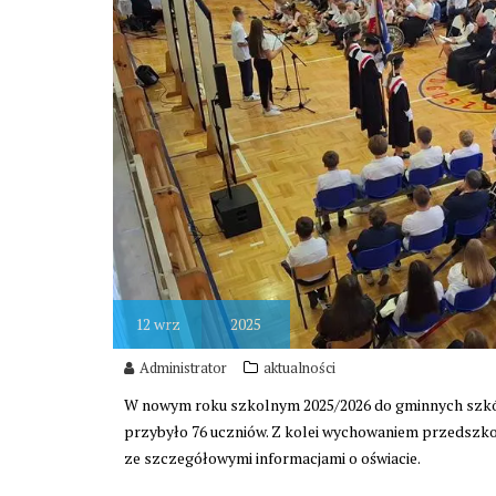
12
wrz
2025
Administrator
aktualności
W nowym roku szkolnym 2025/2026 do gminnych szkół
przybyło 76 uczniów. Z kolei wychowaniem przedszkol
ze szczegółowymi informacjami o oświacie.