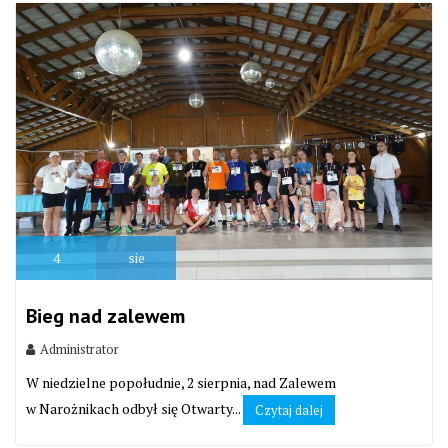
4
sie
Bieg nad zalewem
Administrator
W niedzielne popołudnie, 2 sierpnia, nad Zalewem
w Narożnikach odbył się Otwarty...
Czytaj dalej