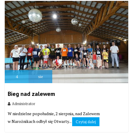
4
sie
Bieg nad zalewem
Administrator
W niedzielne popołudnie, 2 sierpnia, nad Zalewem
w Narożnikach odbył się Otwarty...
Czytaj dalej