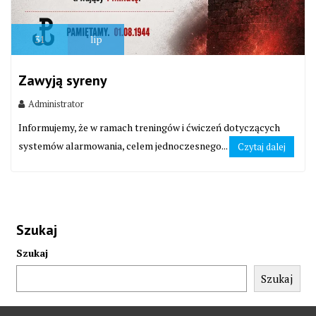
31
lip
Zawyją syreny
Administrator
Informujemy, że w ramach treningów i ćwiczeń dotyczących
systemów alarmowania, celem jednoczesnego...
Czytaj dalej
Szukaj
Szukaj
Szukaj