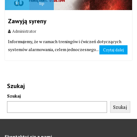
31
lip
Zawyją syreny
Administrator
Informujemy, że w ramach treningów i ćwiczeń dotyczących
systemów alarmowania, celem jednoczesnego...
Czytaj dalej
Szukaj
Szukaj
Szukaj
Skontaktuj się z nami