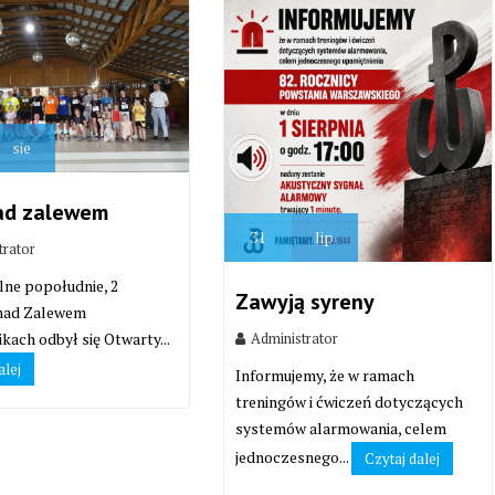
sie
ad zalewem
31
lip
trator
lne popołudnie, 2
Zawyją syreny
 nad Zalewem
Administrator
kach odbył się Otwarty...
alej
Informujemy, że w ramach
treningów i ćwiczeń dotyczących
systemów alarmowania, celem
jednoczesnego...
Czytaj dalej