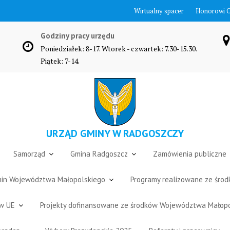
Wirtualny spacer
Honorowi 
Godziny pracy urzędu
Poniedziałek: 8-17. Wtorek - czwartek: 7.30-15.30.
Piątek: 7-14.
URZĄD GMINY W RADGOSZCZY
Samorząd
Gmina Radgoszcz
Zamówienia publiczne
Gmin Województwa Małopolskiego
Programy realizowane ze śro
ów UE
Projekty dofinansowane ze środków Województwa Małop