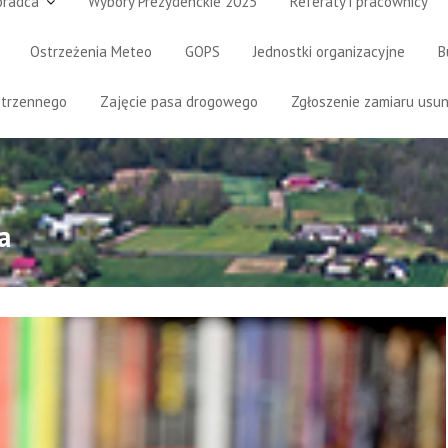
oradca
Wybory Prezydenckie 2025
Referaty i pracownicy
Ostrzeżenia Meteo
GOPS
Jednostki organizacyjne
B
strzennego
Zajęcie pasa drogowego
Zgłoszenie zamiaru usun
a