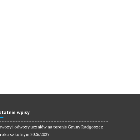
statnie wpisy
wozy i odwozy uczniów na terenie Gminy Radgoszcz
roku szkolnym 2026/2027