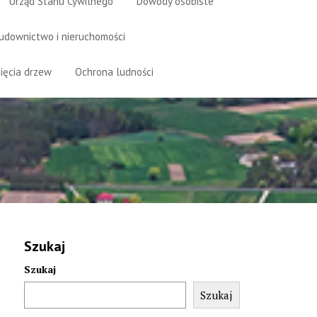
Urząd Stanu Cywilnego
Dowody osobiste
udownictwo i nieruchomości
ięcia drzew
Ochrona ludności
Szukaj
Szukaj
Szukaj