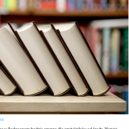
cz
na w Radgoszczy będzie czynna dla czytelników od środy, 20 maja.