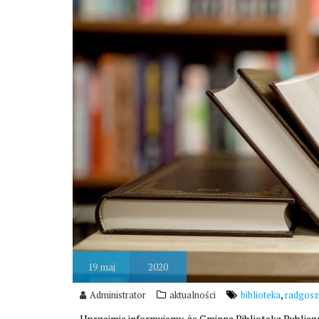
19
maj
2020
,
Administrator
aktualności
biblioteka
radgosz
Uprzejmie informujemy, że Gminna Biblioteka Publicz